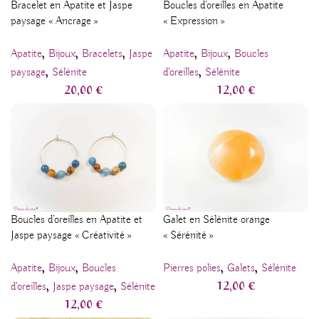
Bracelet en Apatite et Jaspe
Boucles d’oreilles en Apatite
paysage « Ancrage »
« Expression »
,
,
,
,
,
Apatite
Bijoux
Bracelets
Jaspe
Apatite
Bijoux
Boucles
,
,
paysage
Sélénite
d'oreilles
Sélénite
20,00
€
12,00
€
Boucles d’oreilles en Apatite et
Galet en Sélénite orange
Jaspe paysage « Créativité »
« Sérénité »
,
,
,
,
Apatite
Bijoux
Boucles
Pierres polies
Galets
Sélénite
,
,
12,00
€
d'oreilles
Jaspe paysage
Sélénite
12,00
€