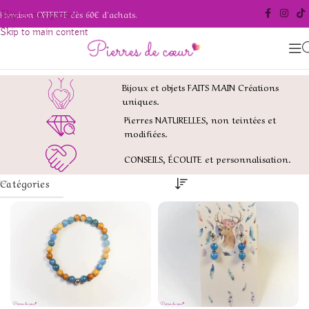
Livraison OFFERTE dès 60€ d'achats.
Skip to navigation
Skip to main content
Bijoux et objets FAITS MAIN Créations
uniques.
Pierres NATURELLES, non teintées et
modifiées.
CONSEILS, ÉCOUTE et personnalisation.
Catégories