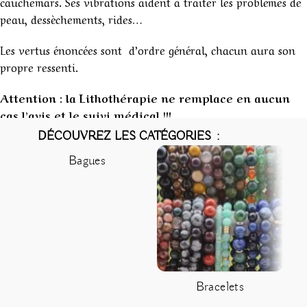
cauchemars. Ses vibrations aident à traiter les problèmes de
peau, dessèchements, rides…
Les vertus énoncées sont d’ordre général, chacun aura son
propre ressenti.
Attention : la Lithothérapie ne remplace en aucun
cas l’avis et le suivi médical !!!
1
DÉCOUVREZ LES CATÉGORIES :
Bagues
Bracelets
C