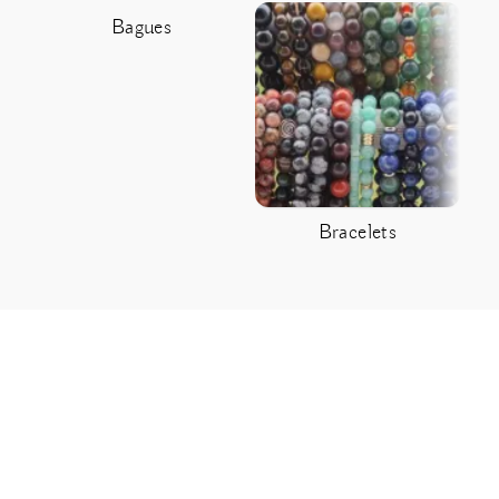
Bagues
Bracelets
C