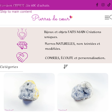
Livraison OFFERTE dès 60€ d'achats.
Skip to navigation
Skip to main content
Bijoux et objets FAITS MAIN Créations
uniques.
Pierres NATURELLES, non teintées et
modifiées.
CONSEILS, ÉCOUTE et personnalisation.
Catégories