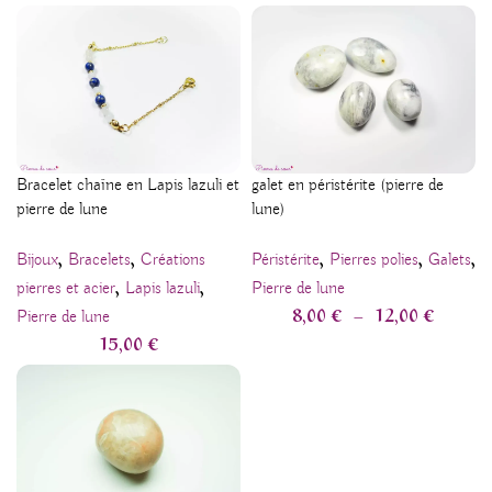
Bracelet chaîne en Lapis lazuli et
galet en péristérite (pierre de
pierre de lune
lune)
,
,
,
,
,
Bijoux
Bracelets
Créations
Péristérite
Pierres polies
Galets
,
,
pierres et acier
Lapis lazuli
Pierre de lune
8,00
€
–
12,00
€
Pierre de lune
15,00
€