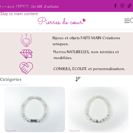
Livraison OFFERTE dès 60€ d'achats.
Skip to navigation
Skip to main content
Bijoux et objets FAITS MAIN Créations
uniques.
Pierres NATURELLES, non teintées et
modifiées.
CONSEILS, ÉCOUTE et personnalisation.
Catégories