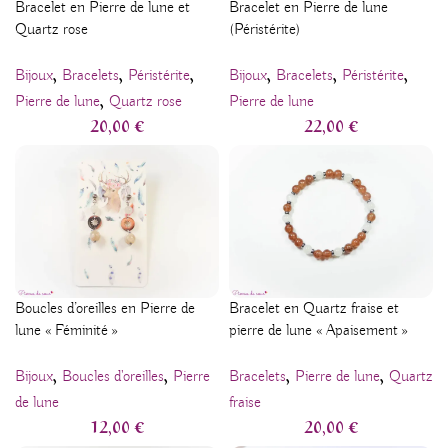
Bracelet en Pierre de lune et
Bracelet en Pierre de lune
Quartz rose
(Péristérite)
,
,
,
,
,
,
Bijoux
Bracelets
Péristérite
Bijoux
Bracelets
Péristérite
,
Pierre de lune
Quartz rose
Pierre de lune
20,00
€
22,00
€
Boucles d’oreilles en Pierre de
Bracelet en Quartz fraise et
lune « Féminité »
pierre de lune « Apaisement »
,
,
,
,
Bijoux
Boucles d'oreilles
Pierre
Bracelets
Pierre de lune
Quartz
de lune
fraise
12,00
€
20,00
€