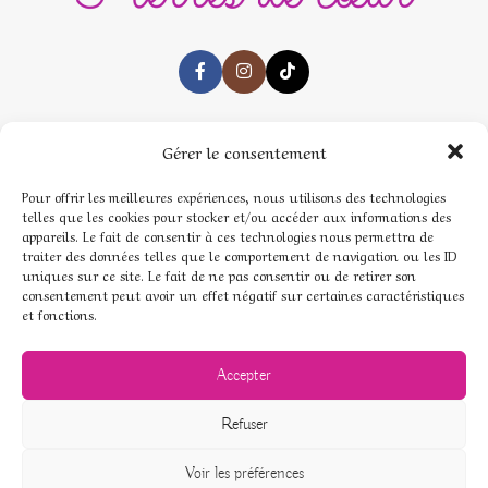
Gérer le consentement
contact@pierresdecoeur.com
Pour offrir les meilleures expériences, nous utilisons des technologies
telles que les cookies pour stocker et/ou accéder aux informations des
CONDITIONS D'EXPÉDITION ET DE LIVRAISON
appareils. Le fait de consentir à ces technologies nous permettra de
FRANCE METROPOLE ET MONACO
traiter des données telles que le comportement de navigation ou les ID
DOM / TOM
uniques sur ce site. Le fait de ne pas consentir ou de retirer son
consentement peut avoir un effet négatif sur certaines caractéristiques
EUROPE
et fonctions.
HORS EUROPE
Accepter
MENU
Refuser
Accueil
Voir les préférences
Boutique de Pierres naturelles