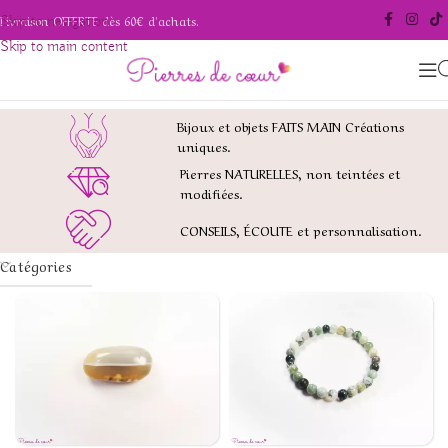
Livraison OFFERTE dès 60€ d'achats.
Skip to navigation
Skip to main content
Bijoux et objets FAITS MAIN Créations
uniques.
Pierres NATURELLES, non teintées et
modifiées.
CONSEILS, ÉCOUTE et personnalisation.
Catégories