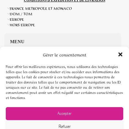
CONDITIONS D'EXPÉDITION ET DE LIVRAISON
FRANCE METROPOLE ET MONACO
DOM / TOM
EUROPE
HORS EUROPE
MENU
Gérer le consentement
Accueil
Pour offrir les meilleures expériences, nous utilisons des technologies
Boutique de Pierres naturelles
telles que les cookies pour stocker et/ou accéder aux informations des
appareils. Le fait de consentir à ces technologies nous permettra de
traiter des données telles que le comportement de navigation ou les ID
Mon compte
uniques sur ce site. Le fait de ne pas consentir ou de retirer son
consentement peut avoir un effet négatif sur certaines caractéristiques
Mentions légales
et fonctions.
Conditions générales de vente
Accepter
Politique de cookies (UE)
Refuser