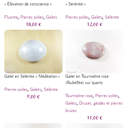
« Élévation de conscience »
« Sérénité »
,
,
,
,
Fluorite
Pierres polies
Galets
Pierres polies
Galets
Sélénite
18,00
€
12,00
€
Galet en Sélénite « Méditation »
Galet en Tourmaline rose
(Rubellite) sur quartz
,
,
Pierres polies
Galets
Sélénite
,
,
9,00
€
Tourmaline rose
Pierres polies
,
Galets
Druses, géodes et pierres
brutes
11,00
€