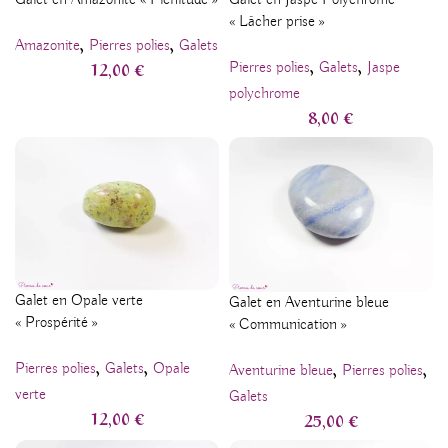
Galet en Amazonite « Plénitude »
Galet en Jaspe Polychrome
« Lâcher prise »
,
,
Amazonite
Pierres polies
Galets
,
,
12,00
€
Pierres polies
Galets
Jaspe
polychrome
8,00
€
Galet en Opale verte
Galet en Aventurine bleue
« Prospérité »
« Communication »
,
,
,
,
Pierres polies
Galets
Opale
Aventurine bleue
Pierres polies
verte
Galets
12,00
€
25,00
€