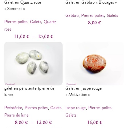
Galet en Quartz rose
Galet en Gabbro « Blocages »
« Sommeil »
,
,
Gabbro
Pierres polies
Galets
,
,
8,00
€
Pierres polies
Galets
Quartz
rose
11,00
€
–
15,00
€
galet en péristérite (pierre de
Galet en Jaspe rouge
lune)
« Motivation »
,
,
,
,
,
Péristérite
Pierres polies
Galets
Jaspe rouge
Pierres polies
Pierre de lune
Galets
8,00
€
–
12,00
€
16,00
€