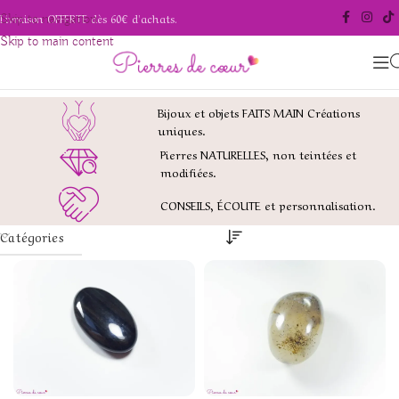
Livraison OFFERTE dès 60€ d'achats.
Skip to navigation
Skip to main content
Bijoux et objets FAITS MAIN Créations
uniques.
Pierres NATURELLES, non teintées et
modifiées.
CONSEILS, ÉCOUTE et personnalisation.
Catégories