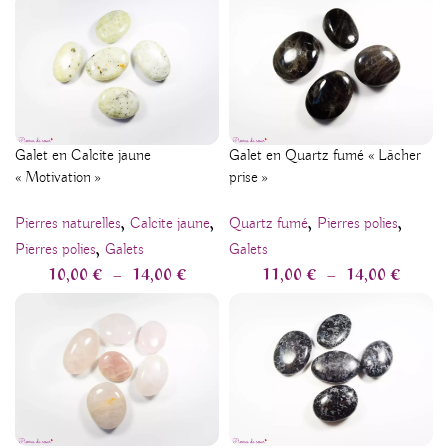
Galet en Calcite jaune
Galet en Quartz fumé « Lâcher
« Motivation »
prise »
,
,
,
,
Pierres naturelles
Calcite jaune
Quartz fumé
Pierres polies
,
Pierres polies
Galets
Galets
10,00
€
–
14,00
€
11,00
€
–
14,00
€