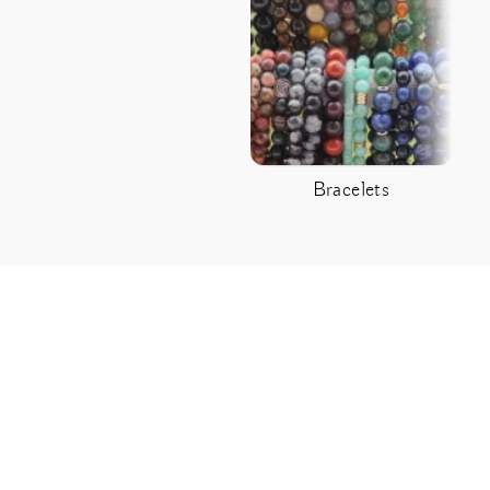
Bracelets
C