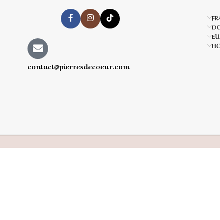
FR
D
EU
HO
contact@pierresdecoeur.com