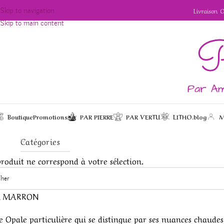
Livraison 
Skip to navigation
Skip to main content
Boutique
Promotions
PAR PIERRE
PAR VERTU
LITHO.blog
M
Catégories
oduit ne correspond à votre sélection.
E MARRON
e Opale particulière qui se distingue par ses nuances chaudes