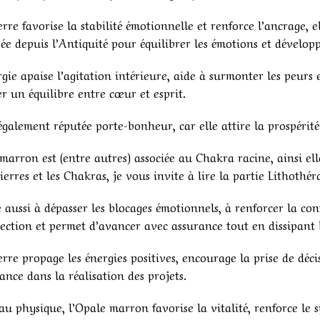
erre favorise la stabilité émotionnelle et renforce l’ancrage,
isée depuis l’Antiquité pour équilibrer les émotions et dévelop
gie apaise l’agitation intérieure, aide à surmonter les peurs
r un équilibre entre cœur et esprit.
 également réputée porte-bonheur, car elle attire la prospérité
marron est (entre autres) associée au Chakra racine, ainsi elle
Pierres et les Chakras, je vous invite à lire la partie Lithothér
e aussi à dépasser les blocages émotionnels, à renforcer la conf
pection et permet d’avancer avec assurance tout en dissipant le
erre propage les énergies positives, encourage la prise de décis
ance dans la réalisation des projets.
u physique, l’Opale marron favorise la vitalité, renforce le 