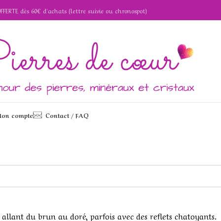
OFFERTE dès 60€ d'achats (lettre suivie ou chronospot)
on compte
Contact / FAQ
 allant du brun au doré, parfois avec des reflets chatoyants.