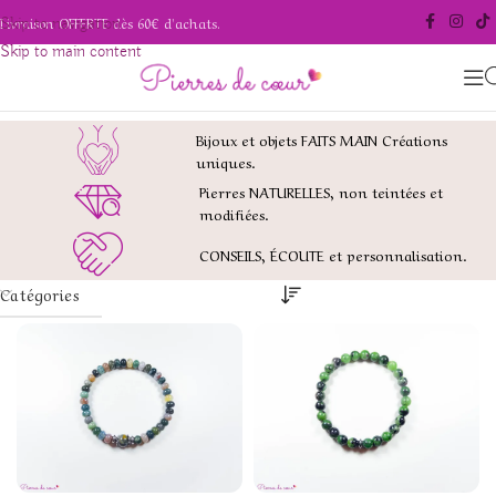
Livraison OFFERTE dès 60€ d'achats.
Skip to navigation
Skip to main content
Bijoux et objets FAITS MAIN Créations
uniques.
Pierres NATURELLES, non teintées et
modifiées.
CONSEILS, ÉCOUTE et personnalisation.
Catégories