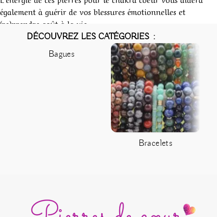
également à guérir de vos blessures émotionnelles et
(re)prendre goût à la vie.
DÉCOUVREZ LES CATÉGORIES :
Bagues
Bracelets
C