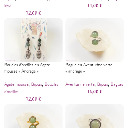
14,00
€
kiwi
12,00
€
Boucles d’oreilles en Agate
Bague en Aventurine verte
mousse « Ancrage »
« ancrage »
,
,
,
,
Agate mousse
Bijoux
Boucles
Aventurine verte
Bijoux
Bagues
16,00
€
d'oreilles
12,00
€