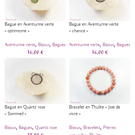
Bague en Aventurine verte
Bague en Aventurine verte
« optimisme »
« chance »
,
,
,
,
Aventurine verte
Bijoux
Bagues
Aventurine verte
Bijoux
Bagues
16,00
€
16,00
€
Bague en Quartz rose
Bracelet en Thulite « Joie de
« Sommeil »
vivre »
,
,
,
,
Bijoux
Bagues
Quartz rose
Bijoux
Bracelets
Pierres
15,00
€
,