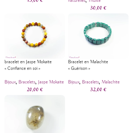
naturelles
Thulite
30,00
€
bracelet en Jaspe Mokaite
Bracelet en Malachite
« Confiance en soi »
« Guérison »
,
,
,
,
Bijoux
Bracelets
Jaspe Mokaite
Bijoux
Bracelets
Malachite
20,00
€
32,00
€