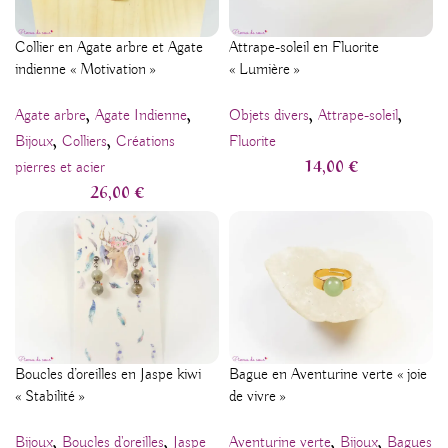
Collier en Agate arbre et Agate
Attrape-soleil en Fluorite
indienne « Motivation »
« Lumière »
,
,
,
,
Agate arbre
Agate Indienne
Objets divers
Attrape-soleil
,
,
Bijoux
Colliers
Créations
Fluorite
14,00
€
pierres et acier
26,00
€
Boucles d’oreilles en Jaspe kiwi
Bague en Aventurine verte « joie
« Stabilité »
de vivre »
,
,
,
,
Bijoux
Boucles d'oreilles
Jaspe
Aventurine verte
Bijoux
Bagues