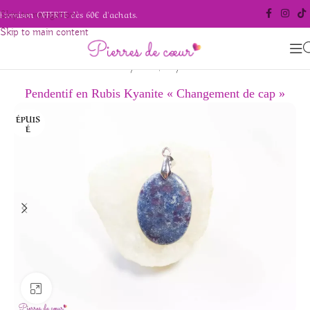
Livraison OFFERTE dès 60€ d'achats.
Skip to navigation
Skip to main content
/
/
Accueil
Pierres polies
Pointes
Pendentif en Rubis Kyanite « Changement de cap »
ÉPUIS
É
Agrandir