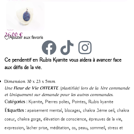
26,00
€
Ajouter aux favoris
Ce
pendentif en Rubis Kyanite vous aidera à avancer face
aux défis de la vie.
Dimension 30 x 23 x 5mm
Une
Fleur de Vie OFFERTE
(plastifiée) lors de la 1ère commande
et Uniquement sur demande pour les autres commandes.
,
,
,
Catégories :
Kyanite
Pierres polies
Pointes
Rubis kyanite
,
,
,
Étiquettes :
apaisement mental
blocages
chakra 3ème oeil
chakra
,
,
,
,
coeur
chakra gorge
élévation de conscience
épreuves de la vie
,
,
,
,
,
,
expression
lâcher prise
méditation
os
peau
sommeil
stress et