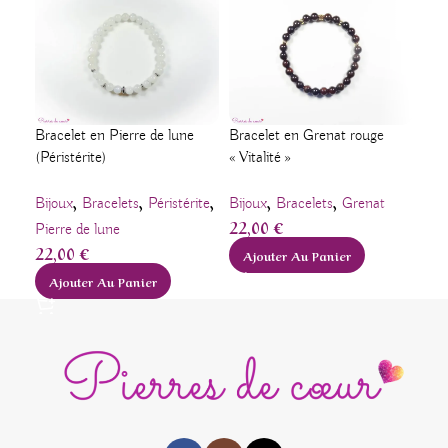
Bracelet en Pierre de lune
Bracelet en Grenat rouge
Bra
(Péristérite)
« Vitalité »
« C
,
,
,
,
,
Bijoux
Bracelets
Péristérite
Bijoux
Bracelets
Grenat
Bra
22,00
€
28
Pierre de lune
22,00
€
Ajouter Au Panier
A
Ajouter Au Panier