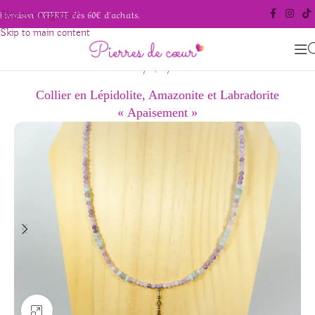
Livraison OFFERTE dès 60€ d'achats.
Skip to navigation
Skip to main content
/
/
Accueil
Bijoux
Colliers
Collier en Lépidolite, Amazonite et Labradorite
« Apaisement »
Agrandir