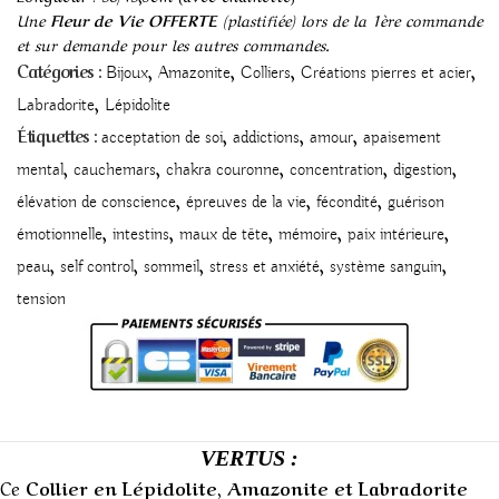
Une
Fleur de Vie OFFERTE
(plastifiée) lors de la 1ère commande
et sur demande pour les autres commandes.
,
,
,
,
Catégories :
Bijoux
Amazonite
Colliers
Créations pierres et acier
,
Labradorite
Lépidolite
,
,
,
Étiquettes :
acceptation de soi
addictions
amour
apaisement
,
,
,
,
,
mental
cauchemars
chakra couronne
concentration
digestion
,
,
,
élévation de conscience
épreuves de la vie
fécondité
guérison
,
,
,
,
,
émotionnelle
intestins
maux de tête
mémoire
paix intérieure
,
,
,
,
,
peau
self control
sommeil
stress et anxiété
système sanguin
tension
VERTUS :
Ce
Collier en Lépidolite, Amazonite et Labradorite