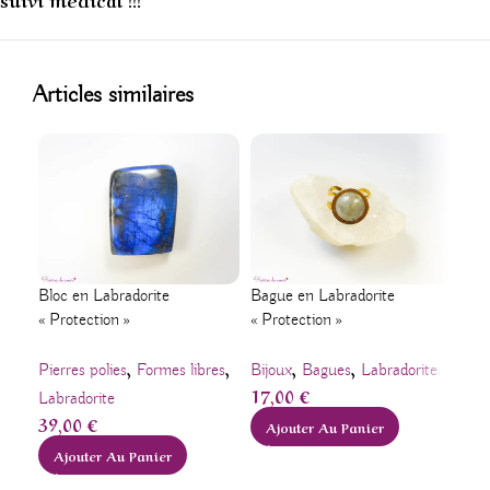
1
Articles similaires
Pend
Bloc en Labradorite
Bague en Labradorite
vie
« Protection »
« Protection »
,
,
,
,
Pen
Pierres polies
Formes libres
Bijoux
Bagues
Labradorite
17,00
€
Cor
Labradorite
39,00
€
lazu
Ajouter Au Panier
tigr
Ajouter Au Panier
sac