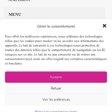
MENU
Gérer le consentement
Accueil
Pour offrir les meilleures expériences, nous utilisons des technologies
Boutique de Pierres naturelles
telles que les cookies pour stocker et/ou accéder aux informations des
appareils. Le fait de consentir à ces technologies nous permettra de
traiter des données telles que le comportement de navigation ou les ID
Mon compte
uniques sur ce site. Le fait de ne pas consentir ou de retirer son
consentement peut avoir un effet négatif sur certaines caractéristiques
Mentions légales
et fonctions.
Conditions générales de vente
Accepter
Politique de cookies (UE)
Refuser
Voir les préférences
© Pierres de coeur - 2026
Politique de cookies
Mentions légales