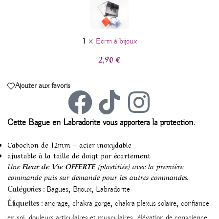
à
bijoux
1
×
Écrin à bijoux
2,90
€
Ajouter aux favoris
Ce
tte Bague en Labradorite vous
apportera la protection.
Cabochon de 12mm – acier inoxydable
ajustable à la taille de doigt par écartement
Une
Fleur de Vie OFFERTE
(plastifiée) avec la première
commande puis sur demande pour les autres commandes.
,
,
Catégories :
Bagues
Bijoux
Labradorite
,
,
,
Étiquettes :
ancrage
chakra gorge
chakra plexus solaire
confiance
,
,
,
en soi
douleurs articulaires et musculaires
élévation de conscience