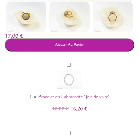
17,00
€
Ajouter Au Panier
Bracelet
en
Labradorite
"Joie
de
1
×
Bracelet en Labradorite "Joie de vivre"
vivre"
18,00
€
16,20
€
Écrin