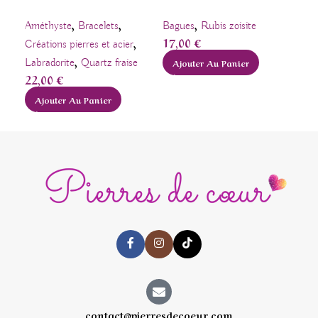
,
,
,
Améthyste
Bracelets
Bagues
Rubis zoisite
Pier
,
17,00
€
Créations pierres et acier
Lab
,
Labradorite
Quartz fraise
Ajouter Au Panier
Pen
22,00
€
28
Ajouter Au Panier
A
contact@pierresdecoeur.com