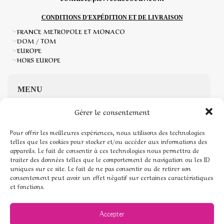
CONDITIONS D'EXPÉDITION ET DE LIVRAISON
FRANCE METROPOLE ET MONACO
DOM / TOM
EUROPE
HORS EUROPE
MENU
Gérer le consentement
Accueil
Pour offrir les meilleures expériences, nous utilisons des technologies
Boutique de Pierres naturelles
telles que les cookies pour stocker et/ou accéder aux informations des
appareils. Le fait de consentir à ces technologies nous permettra de
traiter des données telles que le comportement de navigation ou les ID
Mon compte
uniques sur ce site. Le fait de ne pas consentir ou de retirer son
consentement peut avoir un effet négatif sur certaines caractéristiques
Mentions légales
et fonctions.
Conditions générales de vente
Accepter