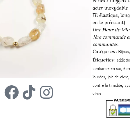
Perles « nuggets 
acier inoxydable
Fil élastique, lon
en le précisant)
Une
Fleur de Vi
1ère commande et
commandes.
Catégories :
Bijoux
Étiquettes :
addicti
,
confiance en soi
épr
,
,
lourdes
joie de vivre
,
contre la timidité
sys
virus