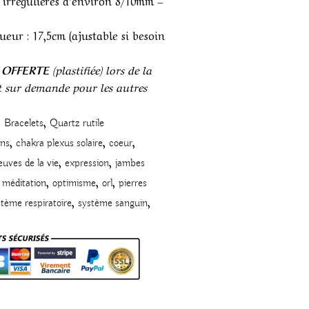
» irrégulières d’environ 8/10mm –
gueur : 17,5cm (ajustable si besoin
e OFFERTE
(plastifiée) lors de la
 sur demande pour les autres
,
,
Bracelets
Quartz rutile
,
,
,
ons
chakra plexus solaire
coeur
,
,
euves de la vie
expression
jambes
,
,
,
méditation
optimisme
orl
pierres
,
,
tème respiratoire
système sanguin