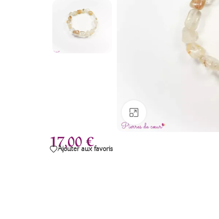
Agrandir
17,00
€
Ajouter aux favoris