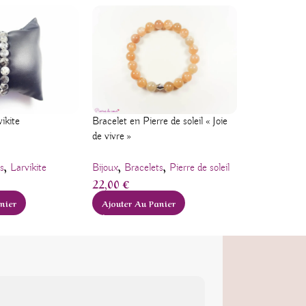
ikite
Bracelet en Pierre de soleil « Joie
Bracelet en 
de vivre »
« Maîtrise de
,
,
,
s
Larvikite
Bijoux
Bracelets
Pierre de soleil
Aventurine r
22,00
€
18,00
€
nier
Ajouter Au Panier
Ajouter Au