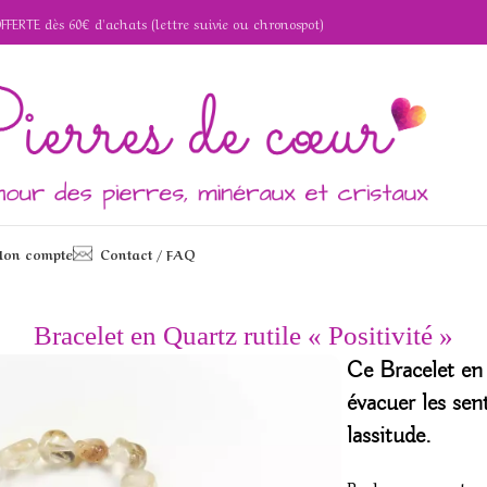
OFFERTE dès 60€ d'achats (lettre suivie ou chronospot)
on compte
Contact / FAQ
le « Positivité »
Bracelet en Quartz rutile « Positivité »
Ce Bracelet en 
évacuer les sen
lassitude.