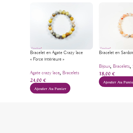
Bracelet en Sardoin
Bracelet en Agate Crazy lace
« Force intérieure »
,
,
Bijoux
Bracelets
,
18,00
€
Agate crazy lace
Bracelets
24,00
€
Ajouter Au Pani
Ajouter Au Panier