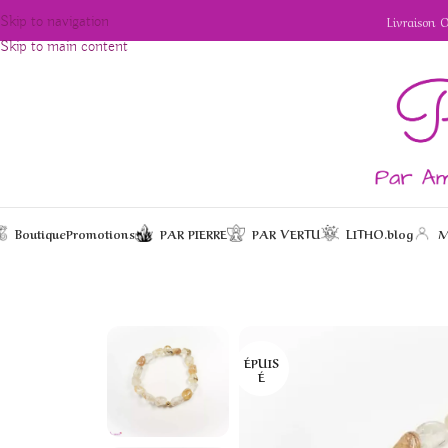
Livraison 
Skip to navigation
Skip to main content
Boutique
Promotions
PAR PIERRE
PAR VERTU
LITHO.blog
M
/
/
/
Bracelet en Quartz ruti
Accueil
Bijoux
Bracelets
ÉPUIS
É