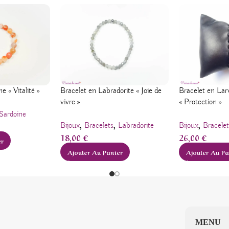
Bracelet en Larv
e « Vitalité »
Bracelet en Labradorite « Joie de
« Protection »
vivre »
Sardoine
,
,
,
Bijoux
Bracelet
Bijoux
Bracelets
Labradorite
26,00
€
18,00
€
er
Ajouter Au Pa
Ajouter Au Panier
MENU