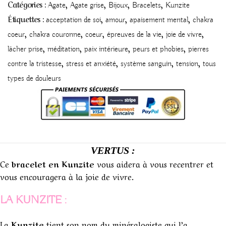
,
,
,
,
Catégories :
Agate
Agate grise
Bijoux
Bracelets
Kunzite
,
,
,
Étiquettes :
acceptation de soi
amour
apaisement mental
chakra
,
,
,
,
,
coeur
chakra couronne
coeur
épreuves de la vie
joie de vivre
,
,
,
,
lâcher prise
méditation
paix intérieure
peurs et phobies
pierres
,
,
,
,
contre la tristesse
stress et anxiété
système sanguin
tension
tous
types de douleurs
VERTUS :
Ce
bracelet en Kunzite
vous aidera à vous recentrer et
vous encouragera à la joie de vivre.
LA KUNZITE :
La
Kunzite
tient son nom du minéralogiste qui l’a