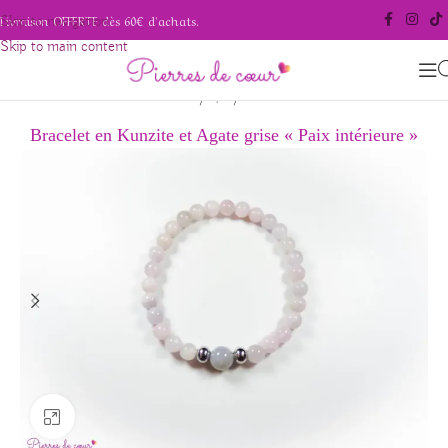
Livraison OFFERTE dès 60€ d'achats.
Skip to navigation
Skip to main content
/
/
Accueil
Bijoux
Bracelets
Bracelet en Kunzite et Agate grise « Paix intérieure »
Agrandir