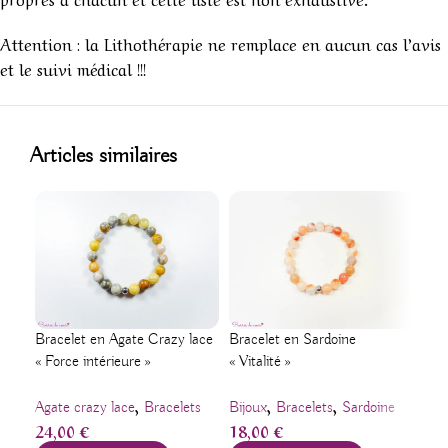
Attention : la Lithothérapie ne remplace en aucun cas l’avis
et le suivi médical !!!
1
Articles similaires
Brac
Bracelet en Agate Crazy lace
Bracelet en Sardoine
« Ré
« Force intérieure »
« Vitalité »
,
,
,
Bij
Agate crazy lace
Bracelets
Bijoux
Bracelets
Sardoine
22
24,00
€
18,00
€