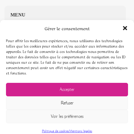
MENU
Gérer le consentement
Accueil
Pour offrir les meilleures expériences, nous utilisons des technologies
Boutique de Pierres naturelles
telles que les cookies pour stocker et/ou accéder aux informations des
appareils. Le fait de consentir à ces technologies nous permettra de
traiter des données telles que le comportement de navigation ou les ID
Mon compte
uniques sur ce site. Le fait de ne pas consentir ou de retirer son
consentement peut avoir un effet négatif sur certaines caractéristiques
Mentions légales
et fonctions.
Conditions générales de vente
Accepter
Politique de cookies (UE)
Refuser
Voir les préférences
© Pierres de coeur - 2026
Politique de cookies
Mentions légales