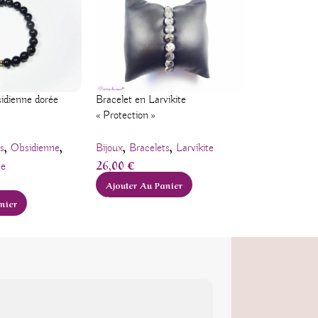
Bracelet en Larvikite
idienne dorée
Bracelet en C
« Protection »
« Purification
,
,
,
,
,
Bijoux
Bracelets
Larvikite
s
Obsidienne
Bijoux
Brace
26,00
€
20,00
€
ée
Ajouter Au Panier
Ajouter Au
nier