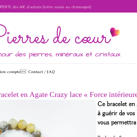
OFFERTE dès 60€ d'achats (lettre suivie ou chronospot)
on compte
Contact / FAQ
y lace « Force intérieure »
acelet en Agate Crazy lace « Force intérieur
Ce bracelet en 
à guérir de vos
vous permettra