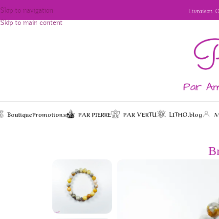
Livraison 
Skip to navigation
Skip to main content
Boutique
Promotions
PAR PIERRE
PAR VERTU
LITHO.blog
M
/
/
/
Bracelet en Agate Craz
Accueil
Bijoux
Bracelets
Br