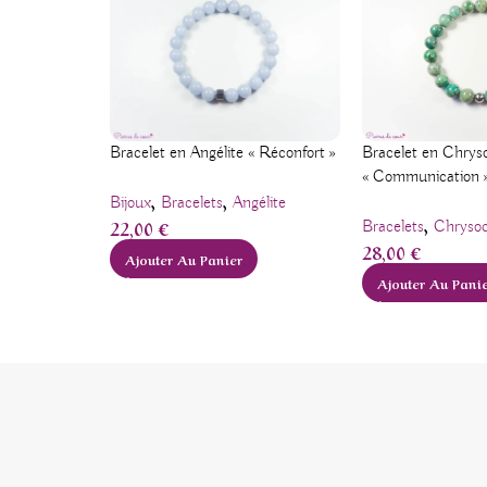
Bracelet en Angélite « Réconfort »
Bracelet en Chryso
« Communication 
,
,
Bijoux
Bracelets
Angélite
,
22,00
€
Bracelets
Chrysoc
28,00
€
Ajouter Au Panier
Ajouter Au Pani