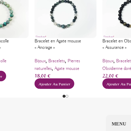
Bracelet en Agate mousse
colle
Bracelet en Obs
« Ancrage »
»
« Assurance »
,
,
,
Bijoux
Bracelets
Pierres
olle
Bijoux
Bracelet
,
naturelles
Agate mousse
Obsidienne dor
18,00
€
22,00
€
er
Ajouter Au Panier
Ajouter Au Pa
MENU