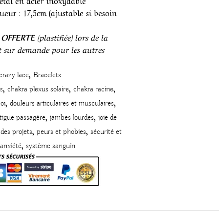
étal en acier inoxydable
gueur : 17,5cm (ajustable si besoin
e OFFERTE
(plastifiée) lors de la
 sur demande pour les autres
,
crazy lace
Bracelets
,
,
,
s
chakra plexus solaire
chakra racine
,
,
oi
douleurs articulaires et musculaires
,
,
tigue passagère
jambes lourdes
joie de
,
,
des projets
peurs et phobies
sécurité et
,
 anxiété
système sanguin