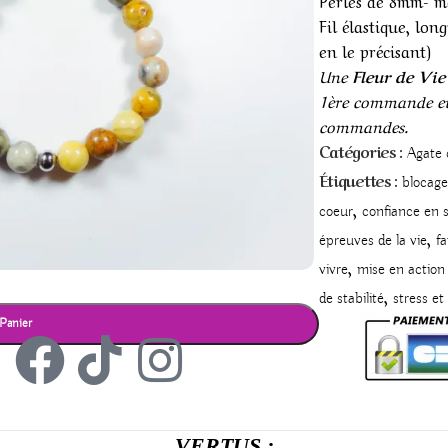
Perles de 8mm- m
Fil élastique, lon
en le précisant)
Une
Fleur de Vi
1ère commande et
commandes.
Catégories :
Agate 
Étiquettes :
blocage
,
coeur
confiance en s
,
épreuves de la vie
fa
,
vivre
mise en action 
,
de stabilité
stress et
Panier
VERTUS :