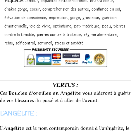
Étiquettes :
amour
capacités extrasensorielles
chakra coeur
,
,
,
,
chakra gorge
coeur
compréhension des autres
confiance en soi
,
,
,
,
élévation de conscience
expression
gorge
grossesse
guérison
,
,
,
,
,
émotionnelle
joie de vivre
optimisme
paix intérieure
peau
pierres
,
,
,
contre la timidité
pierres contre la tristesse
régime alimentaire
,
,
,
reins
self control
sommeil
stress et anxiété
VERTUS :
Ces
Boucles d’oreilles en Angélite
vous aideront à guérir
de vos blessures du passé et à aller de l’avant.
L’ANGÉLITE :
L’
Angélite
est le nom contemporain donné à l’anhydrite, le