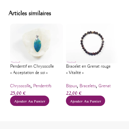
Articles similaires
Bouc
Pendentif en Chrysocolle
Bracelet en Grenat rouge
How
« Acceptation de soi »
« Vitalité »
,
,
,
Bij
Chrysocolle
Pendentifs
Bijoux
Bracelets
Grenat
25,00
€
22,00
€
How
12
Ajouter Au Panier
Ajouter Au Panier
A