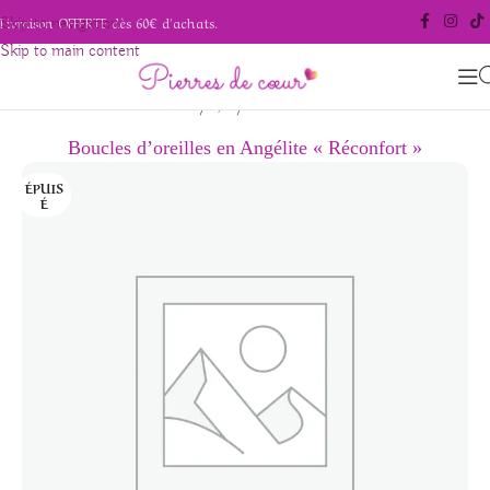
Livraison OFFERTE dès 60€ d'achats.
Skip to navigation
Skip to main content
/
/
Accueil
Bijoux
Boucles d'oreilles
Boucles d’oreilles en Angélite « Réconfort »
ÉPUIS
É