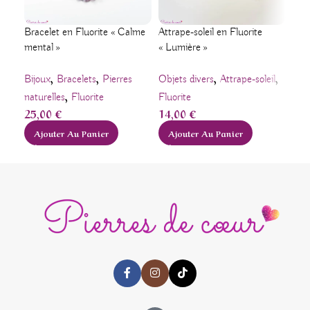
Bracelet en Fluorite « Calme
Attrape-soleil en Fluorite
Bag
mental »
« Lumière »
« c
,
,
,
,
Bijoux
Bracelets
Pierres
Objets divers
Attrape-soleil
Ave
,
naturelles
Fluorite
Fluorite
Bag
25,00
€
14,00
€
16
Ajouter Au Panier
Ajouter Au Panier
A