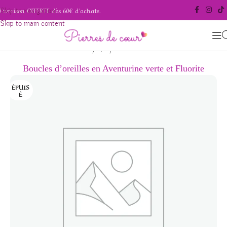
Livraison OFFERTE dès 60€ d'achats.
Skip to navigation
Skip to main content
/
/
Accueil
Bijoux
Boucles d'oreilles
Boucles d’oreilles en Aventurine verte et Fluorite
ÉPUIS
É