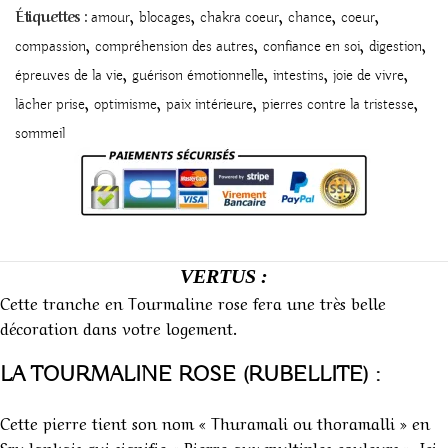
,
,
,
,
,
Étiquettes :
amour
blocages
chakra coeur
chance
coeur
,
,
,
,
compassion
compréhension des autres
confiance en soi
digestion
,
,
,
,
épreuves de la vie
guérison émotionnelle
intestins
joie de vivre
,
,
,
,
lâcher prise
optimisme
paix intérieure
pierres contre la tristesse
sommeil
VERTUS :
Cette tranche en Tourmaline rose fera une très belle
décoration dans votre logement.
LA TOURMALINE ROSE (RUBELLITE) :
Cette pierre tient son nom « Thuramali ou thoramalli » en
Sry lankais qui signifie « Pierre aux multiples couleurs ». Ici