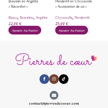
Bracelet en Angélite
Pendentif en Chrysocolle
Bag
« Réconfort »
« Acceptation de soi »
« Mo
,
,
,
Bijoux
Bracelets
Angélite
Chrysocolle
Pendentifs
Bij
22,00
€
25,00
€
13
Ajouter Au Panier
Ajouter Au Panier
A
contact@pierresdecoeur.com