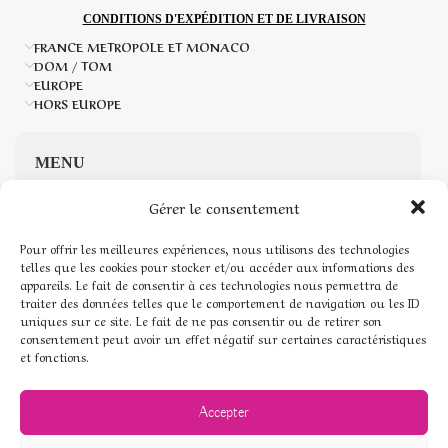
CONDITIONS D'EXPÉDITION ET DE LIVRAISON
FRANCE METROPOLE ET MONACO
DOM / TOM
EUROPE
HORS EUROPE
MENU
Gérer le consentement
Accueil
Pour offrir les meilleures expériences, nous utilisons des technologies
Boutique de Pierres naturelles
telles que les cookies pour stocker et/ou accéder aux informations des
appareils. Le fait de consentir à ces technologies nous permettra de
traiter des données telles que le comportement de navigation ou les ID
Mon compte
uniques sur ce site. Le fait de ne pas consentir ou de retirer son
consentement peut avoir un effet négatif sur certaines caractéristiques
Mentions légales
et fonctions.
Conditions générales de vente
Accepter
Politique de cookies (UE)