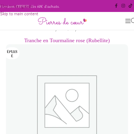
Livraison OFFERTE dès 60€ d'achats.
Skip to navigation
Skip to main content
/
/
Accueil
Pierres polies
Tranches
Tranche en Tourmaline rose (Rubellite)
ÉPUIS
É