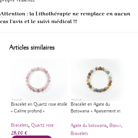
Attention : la Lithothérapie ne remplace en aucun
cas l’avis et le suivi médical !!!
1
Articles similaires
Pen
Bracelet en Quartz rose étoilé
Bracelet en Agate du
Mex
« Calme profond »
Botswana « Apaisement et
joie de vivre »
,
,
,
Bij
Bracelets
Quartz rose
Agate du botswana
Bijoux
28,00
€
natu
Bracelets