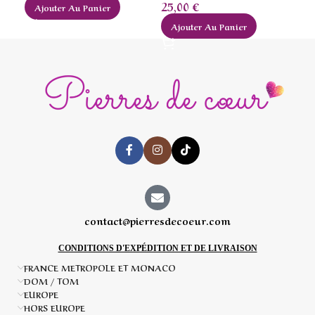
28
25,00
€
Ajouter Au Panier
A
Ajouter Au Panier
contact@pierresdecoeur.com
CONDITIONS D'EXPÉDITION ET DE LIVRAISON
FRANCE METROPOLE ET MONACO
DOM / TOM
EUROPE
HORS EUROPE