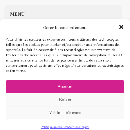
MENU
Gérer le consentement
Accueil
Pour offrir les meilleures expériences, nous utilisons des technologies
Boutique de Pierres naturelles
telles que les cookies pour stocker et/ou accéder aux informations des
appareils. Le fait de consentir à ces technologies nous permettra de
traiter des données telles que le comportement de navigation ou les ID
Mon compte
uniques sur ce site. Le fait de ne pas consentir ou de retirer son
consentement peut avoir un effet négatif sur certaines caractéristiques
Mentions légales
et fonctions.
Conditions générales de vente
Accepter
Politique de cookies (UE)
Refuser
Voir les préférences
© Pierres de coeur - 2026
Politique de cookies
Mentions légales
Boutique
Favoris
Panier
Mon compte