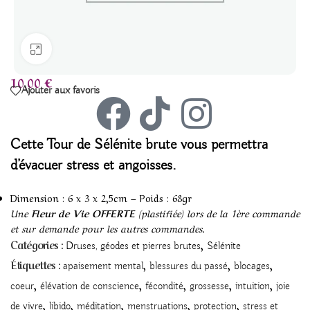
Agrandir
10,00
€
Ajouter aux favoris
Cette
Tour de Sélénite brute vous permettra
d’évacuer stress et angoisses.
Dimension : 6 x 3 x 2,5cm – Poids : 68gr
Une
Fleur de Vie OFFERTE
(plastifiée) lors de la 1ère commande
et sur demande pour les autres commandes.
,
Catégories :
Druses, géodes et pierres brutes
Sélénite
,
,
,
Étiquettes :
apaisement mental
blessures du passé
blocages
,
,
,
,
,
coeur
élévation de conscience
fécondité
grossesse
intuition
joie
,
,
,
,
,
de vivre
libido
méditation
menstruations
protection
stress et