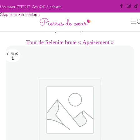
Livraison OFFERTE dès 60€ d'achats.
Skip to navigation
Skip to main content
/
/
Accueil
Pierres naturelles
Sélénite
Tour de Sélénite brute « Apaisement »
ÉPUIS
É