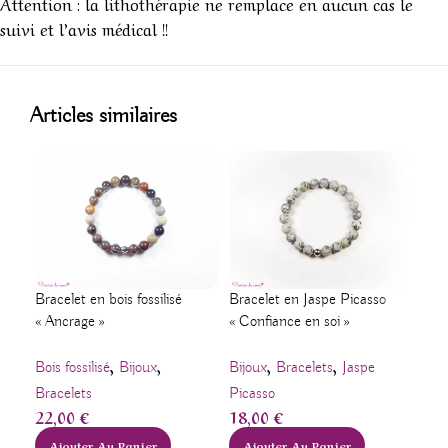
Attention : la lithothérapie ne remplace en aucun cas le
suivi et l’avis médical !!
!
1
Articles similaires
Bracelet en bois fossilisé
Bracelet en Jaspe Picasso
Pen
« Ancrage »
« Confiance en soi »
Pol
,
,
,
,
Bois fossilisé
Bijoux
Bijoux
Bracelets
Jaspe
Jas
Bracelets
Picasso
Pen
22,00
€
18,00
€
22
Ajouter Au Panier
Ajouter Au Panier
A