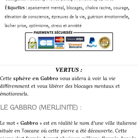
,
,
,
,
Étiquettes :
apaisement mental
blocages
chakra racine
courage
,
,
,
élévation de conscience
épreuves de la vie
guérison émotionnelle
,
,
lâcher prise
optimisme
stress et anxiété
VERTUS :
Cette
sphère en Gabbro
vous aidera à voir la vie
différemment et vous libérer des blocages mentaux et
émotionnels.
LE GABBRO (MERLINITE) :
Le mot «
Gabbro »
est en réalité le nom d’une ville italienne
située en Toscane où cette pierre a été découverte. Cette
pierre s’est formée durant plusieurs millions d’année dans la