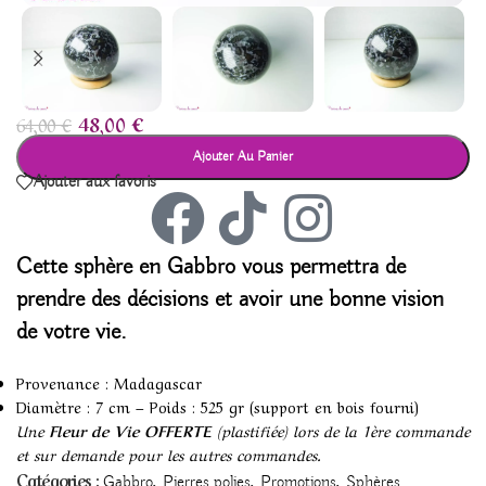
48,00
€
64,00
€
Ajouter Au Panier
Ajouter aux favoris
Cette
sphère en Gabbro
vous permettra de
prendre des décisions et avoir une bonne vision
de votre vie.
Provenance : Madagascar
Diamètre : 7 cm – Poids : 525 gr (support en bois fourni)
Une
Fleur de Vie OFFERTE
(plastifiée) lors de la 1ère commande
et sur demande pour les autres commandes.
,
,
,
Catégories :
Gabbro
Pierres polies
Promotions
Sphères