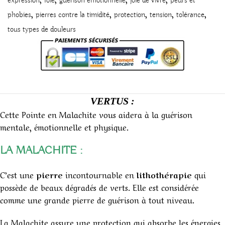
expression
foie
guérison émotionnelle
joie de vivre
peurs et
,
,
,
,
,
phobies
pierres contre la timidité
protection
tension
tolérance
tous types de douleurs
VERTUS :
Cette Pointe en Malachite vous aidera à la guérison
mentale, émotionnelle et physique.
LA MALACHITE :
C’est une
pierre
incontournable en
lithothérapie
qui
possède de beaux dégradés de verts. Elle est considérée
comme une grande pierre de guérison à tout niveau.
La Malachite assure une protection qui absorbe les énergies