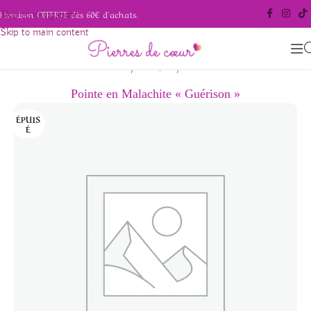
Livraison OFFERTE dès 60€ d'achats.
Skip to navigation
Skip to main content
/
/
Accueil
Pierres polies
Pointes
Pointe en Malachite « Guérison »
ÉPUIS
É