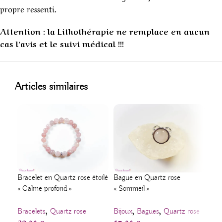
propre ressenti.
Attention : la Lithothérapie ne remplace en aucun
cas l’avis et le suivi médical !!!
1
Articles similaires
Bra
Bracelet en Quartz rose étoilé
Bague en Quartz rose
« Gu
« Calme profond »
« Sommeil »
,
,
,
Bij
Bracelets
Quartz rose
Bijoux
Bagues
Quartz rose