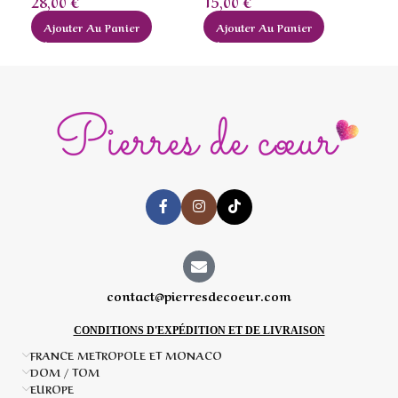
32
28,00
€
15,00
€
A
Ajouter Au Panier
Ajouter Au Panier
contact@pierresdecoeur.com
CONDITIONS D'EXPÉDITION ET DE LIVRAISON
FRANCE METROPOLE ET MONACO
DOM / TOM
EUROPE