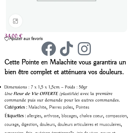
Agrandir
34,00
€
Ajouter aux favoris
Cette
Pointe en Malachite
vous garantira un
bien être complet et atténuera vos douleurs.
Dimensions : 7 x 1,5 x 1,5cm – Poids : 50gr
Une
Fleur de Vie OFFERTE
(plastifiée)
avec la première
commande puis sur demande pour les autres commandes.
,
,
Catégories :
Malachite
Pierres polies
Pointes
,
,
,
,
,
Étiquettes :
allergies
arthrose
blocages
chakra coeur
compassion
,
,
,
,
courage
digestion
douleurs
douleurs articulaires et musculaires
,
,
,
,