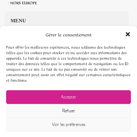
HORS EUROPE
MENU
Gérer le consentement
Accueil
Pour offrir les meilleures expériences, nous utilisons des technologies
Boutique de Pierres naturelles
telles que les cookies pour stocker et/ou accéder aux informations des
appareils. Le fait de consentir à ces technologies nous permettra de
traiter des données telles que le comportement de navigation ou les ID
Mon compte
uniques sur ce site. Le fait de ne pas consentir ou de retirer son
consentement peut avoir un effet négatif sur certaines caractéristiques
Mentions légales
et fonctions.
Conditions générales de vente
Accepter
Politique de cookies (UE)
Refuser
Voir les préférences
© Pierres de coeur - 2026