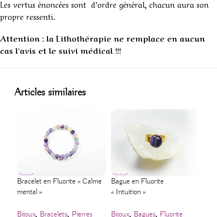
Les vertus énoncées sont d’ordre général, chacun aura son
propre ressenti.
Attention : la Lithothérapie ne remplace en aucun
cas l’avis et le suivi médical !!!
1
Articles similaires
Bracelet en Fluorite « Calme
Bague en Fluorite
Brac
mental »
« Intuition »
Larv
,
,
,
,
Bijoux
Bracelets
Pierres
Bijoux
Bagues
Fluorite
Bij