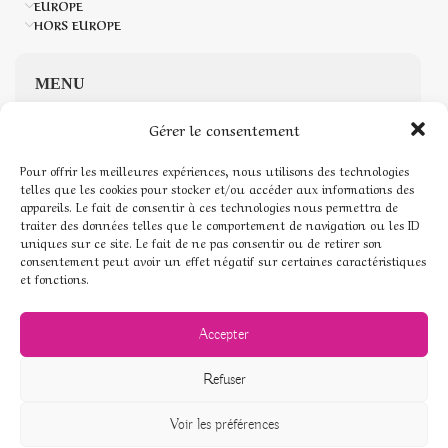
EUROPE
HORS EUROPE
MENU
Gérer le consentement
Accueil
Pour offrir les meilleures expériences, nous utilisons des technologies
Boutique de Pierres naturelles
telles que les cookies pour stocker et/ou accéder aux informations des
appareils. Le fait de consentir à ces technologies nous permettra de
traiter des données telles que le comportement de navigation ou les ID
Mon compte
uniques sur ce site. Le fait de ne pas consentir ou de retirer son
consentement peut avoir un effet négatif sur certaines caractéristiques
Mentions légales
et fonctions.
Conditions générales de vente
Accepter
Politique de cookies (UE)
Refuser
Voir les préférences
© Pierres de coeur - 2026