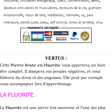
couronne
circulation énergétique
coeur
concentration
dents
,
,
douleurs articulaires et musculaires
épreuves de la vie
guérison
,
,
,
,
,
émotionnelle
maux de tête
méditation
mémoire
os
paix
,
,
,
,
,
intérieure
parole juste
peau
self control
stress et anxiété
virus
VERTUS :
Cette
Pierre brute en Fluorite
vous apportera un bien
être complet. Il dissipera vos pensées négatives, et vous
libérera du stress et des angoisses. Elle peut par exemple
vous accompagner lors d’apprentissage.
LA FLUORITE :
La
Fluorite
est une pierre très ancienne et l’une des plus