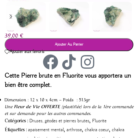
39,00
€
Ajouter Au Panier
Ajouter aux favoris
Cette Pierre brute en Fluorite vous apportera un
bien être complet.
Dimension : 12 x 10 x 4cm – Poids : 513gr
Une
Fleur de Vie OFFERTE
(plastifiée) lors de la 1ère commande
et sur demande pour les autres commandes.
,
Catégories :
Druses, géodes et pierres brutes
Fluorite
,
,
,
Étiquettes :
apaisement mental
arthrose
chakra coeur
chakra
,
,
,
,
,