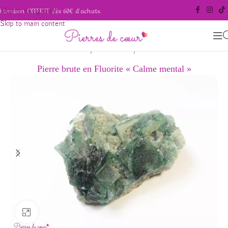
Livraison OFFERTE dès 60€ d'achats.
Skip to navigation
Skip to main content
/
/
Accueil
Pierres naturelles
Fluorite
Pierre brute en Fluorite « Calme mental »
Agrandir