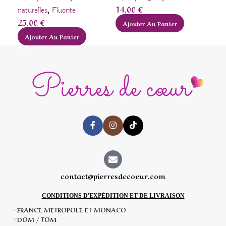
,
14,00
€
naturelles
Fluorite
rou
25,00
€
20
Ajouter Au Panier
Ajouter Au Panier
A
contact@pierresdecoeur.com
CONDITIONS D'EXPÉDITION ET DE LIVRAISON
FRANCE METROPOLE ET MONACO
DOM / TOM