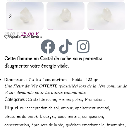
25,00
€
28,00
€
Ajouter aux favoris
Cette
flamme en Cristal de roche
vous permettra
d’augmenter votre énergie vitale.
Dimension : 7 x 6 x 4cm environ – Poids : 183 gr
Une
Fleur de Vie OFFERTE
(plastifiée) lors de la 1ère commande
et sur demande pour les autres commandes.
,
,
Catégories :
Cristal de roche
Pierres polies
Promotions
,
,
,
Étiquettes :
acceptation de soi
amour
apaisement mental
,
,
,
,
blessures du passé
blocages
cauchemars
compassion
,
,
,
,
concentration
épreuves de la vie
guérison émotionnelle
insomnies