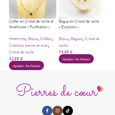
Collier en Cristal de roche et
Bague en Cristal de roche
Bouc
Améthyste « Purification »
« Evolution »
lune
,
,
,
,
,
Améthyste
Bijoux
Colliers
Bijoux
Bagues
Cristal de
Bij
,
Créations pierres et acier
roche
Pier
14,00
€
12
Cristal de roche
32,00
€
Ajouter Au Panier
A
Ajouter Au Panier