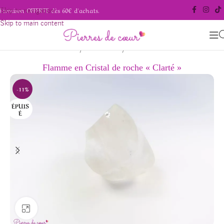
Livraison OFFERTE dès 60€ d'achats.
Skip to navigation
Skip to main content
/
/
Accueil
Pierres naturelles
Cristal de roche
Flamme en Cristal de roche « Clarté »
-11%
ÉPUIS
É
Agrandir