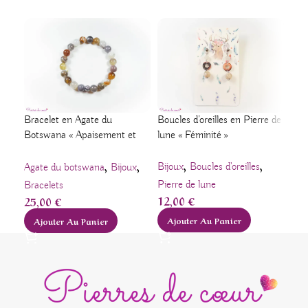
Bracelet en Agate du
Boucles d’oreilles en Pierre de
Bag
Botswana « Apaisement et
lune « Féminité »
« S
joie de vivre »
,
,
,
,
Bijoux
Boucles d'oreilles
Bij
Agate du botswana
Bijoux
15
Pierre de lune
Bracelets
12,00
€
25,00
€
A
Ajouter Au Panier
Ajouter Au Panier