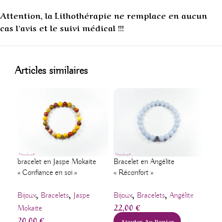
Attention, la Lithothérapie ne remplace en aucun
cas l’avis et le suivi médical !!!
1
Articles similaires
bracelet en Jaspe Mokaite
Bracelet en Angélite
Bra
« Confiance en soi »
« Réconfort »
« Vi
,
,
,
,
Bijoux
Bracelets
Jaspe
Bijoux
Bracelets
Angélite
Bij
22,00
€
22
Mokaite
20,00
€
Ajouter Au Panier
A