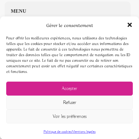
MENU
Gérer le consentement
Accueil
Pour offrir les meilleures expériences, nous utilisons des technologies
Boutique de Pierres naturelles
telles que les cookies pour stocker et/ou accéder aux informations des
appareils. Le fait de consentir à ces technologies nous permettra de
traiter des données telles que le comportement de navigation ou les ID
Mon compte
uniques sur ce site. Le fait de ne pas consentir ou de retirer son
consentement peut avoir un effet négatif sur certaines caractéristiques
Mentions légales
et fonctions.
Conditions générales de vente
Accepter
Politique de cookies (UE)
Refuser
Voir les préférences
© Pierres de coeur - 2026
Politique de cookies
Mentions légales
Boutique
Favoris
Panier
Mon compte