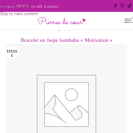
Livraison OFFERTE dès 60€ d'achats.
Skip to navigation
Skip to main content
/
/
Accueil
Bijoux
Bracelets
Bracelet en Jaspe kambaba « Motivation »
ÉPUIS
É