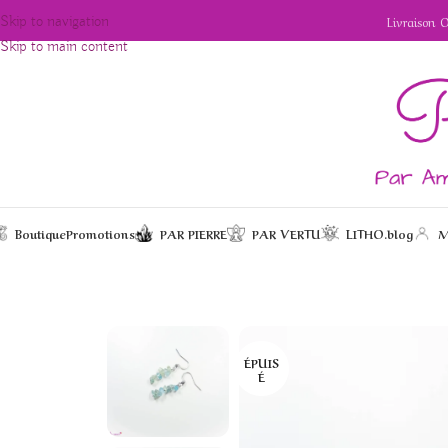
Livraison 
Skip to navigation
Skip to main content
Boutique
Promotions
PAR PIERRE
PAR VERTU
LITHO.blog
M
/
/
/
Boucles d’oreille
Accueil
Bijoux
Boucles d'oreilles
ÉPUIS
É