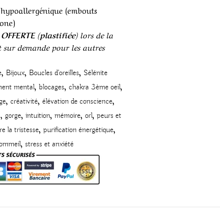
 hypoallergénique (embouts
cone)
 OFFERTE (plastifiée)
lors de la
 sur demande pour les autres
,
,
,
e
Bijoux
Boucles d'oreilles
Sélénite
,
,
,
ment mental
blocages
chakra 3ème oeil
,
,
,
ge
créativité
élévation de conscience
,
,
,
,
,
n
gorge
intuition
mémoire
orl
peurs et
,
,
e la tristesse
purification énergétique
,
ommeil
stress et anxiété