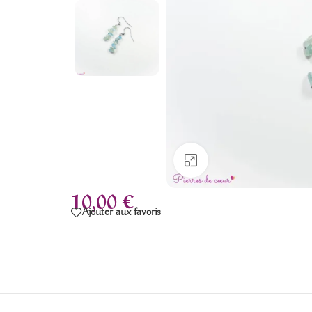
Agrandir
10,00
€
Ajouter aux favoris