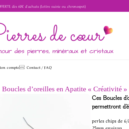
OFFERTE dès 60€ d'achats (lettre suivie ou chronospot)
on compte
Contact / FAQ
s en Apatite « Créativité »
Boucles d’oreilles en Apatite « Créativité »
Ces
Boucles d’o
permettront d’é
perles chips de 
25mm environ