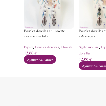
Boucles d’oreilles en Howlite
Boucles d’oreilles
« calme mental »
« Ancrage »
,
,
,
Bijoux
Boucles d'oreilles
Howlite
Agate mousse
Bij
12,00
€
d'oreilles
12,00
€
Ajouter Au Panier
Ajouter Au Pani