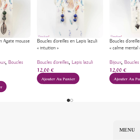
Boucles d’oreilles en Lapis lazuli
 en Agate mousse
Boucles d’oreill
« intuition »
« calme mental 
,
,
,
Boucles d'oreilles
Lapis lazuli
oux
Boucles
Bijoux
Boucles 
12,00
€
12,00
€
Ajouter Au Panier
Ajouter Au Pa
er
MENU