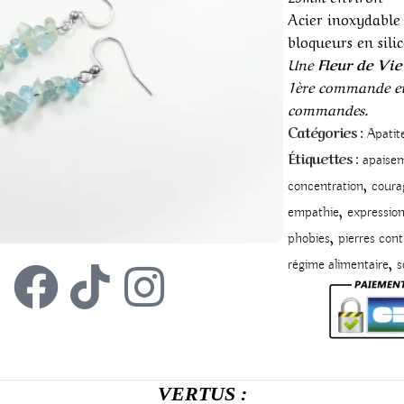
Acier inoxydable
bloqueurs en sili
Une
Fleur de Vie
1ère commande et
commandes.
Catégories :
Apatit
Étiquettes :
apaise
,
concentration
coura
,
empathie
expressio
,
phobies
pierres contr
,
régime alimentaire
s
VERTUS :