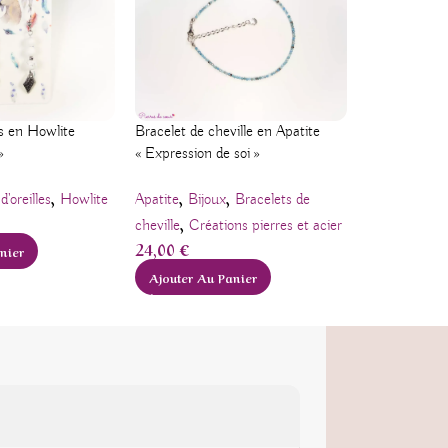
Boucles d’orei
es en Howlite
Bracelet de cheville en Apatite
Howlite et O
»
« Expression de soi »
« Purification
,
,
,
,
d'oreilles
Howlite
Apatite
Bijoux
Bracelets de
Bijoux
Boucle
,
,
cheville
Créations pierres et acier
Obsidienne
24,00
€
12,00
€
nier
Ajouter Au Panier
Ajouter Au