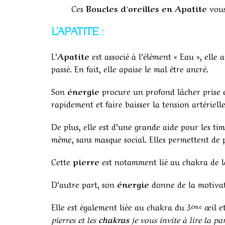
Ces
Boucles d’oreilles en Apatite
vous
L’APATITE :
L’
Apatite
est associé à l’élément « Eau », elle
passé. En fait, elle apaise le mal être ancré.
Son
énergie
procure un profond lâcher prise e
rapidement et faire baisser la tension artérielle
De plus, elle est d’une grande aide pour les timi
même, sans masque social. Elles permettent de p
Cette
pierre
est notamment lié au chakra de la
D’autre part, son
énergie
donne de la motivat
Elle est également liée au chakra du 3
œil et
ème
pierres et les
chakras
je vous invite à lire la par