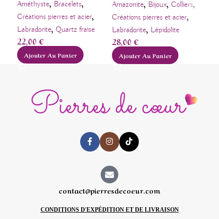
,
,
,
,
,
Bij
Améthyste
Bracelets
Amazonite
Bijoux
Colliers
25
,
,
Créations pierres et acier
Créations pierres et acier
,
,
A
Labradorite
Quartz fraise
Labradorite
Lépidolite
22,00
€
28,00
€
Ajouter Au Panier
Ajouter Au Panier
contact@pierresdecoeur.com
CONDITIONS D'EXPÉDITION ET DE LIVRAISON