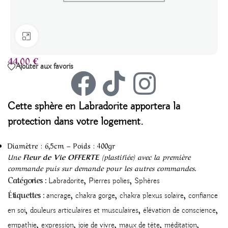
Agrandir
44,00
€
Ajouter aux favoris
Ce
tte sphère en Labradorite
apportera la
protection dans votre logement.
Diamètre : 6,5cm – Poids : 400gr
Une
Fleur de Vie OFFERTE
(plastifiée) avec la première
commande puis sur demande pour les autres commandes.
,
,
Catégories :
Labradorite
Pierres polies
Sphères
,
,
,
Étiquettes :
ancrage
chakra gorge
chakra plexus solaire
confiance
,
,
,
en soi
douleurs articulaires et musculaires
élévation de conscience
,
,
,
,
,
empathie
expression
joie de vivre
maux de tête
méditation