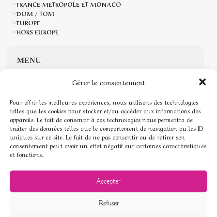
FRANCE METROPOLE ET MONACO
DOM / TOM
EUROPE
HORS EUROPE
MENU
Gérer le consentement
Accueil
Pour offrir les meilleures expériences, nous utilisons des technologies
Boutique de Pierres naturelles
telles que les cookies pour stocker et/ou accéder aux informations des
appareils. Le fait de consentir à ces technologies nous permettra de
traiter des données telles que le comportement de navigation ou les ID
Mon compte
uniques sur ce site. Le fait de ne pas consentir ou de retirer son
consentement peut avoir un effet négatif sur certaines caractéristiques
Mentions légales
et fonctions.
Conditions générales de vente
Accepter
Politique de cookies (UE)
Refuser