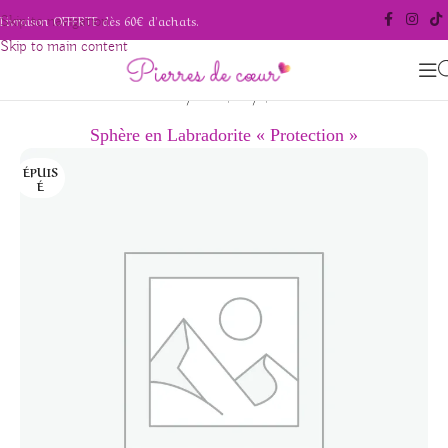
Livraison OFFERTE dès 60€ d'achats.
Skip to navigation
Skip to main content
/
/
Accueil
Pierres polies
Sphères
Sphère en Labradorite « Protection »
ÉPUIS
É