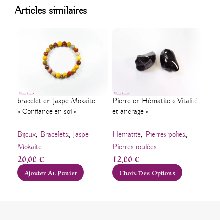
Articles similaires
bracelet en Jaspe Mokaite
Pierre en Hématite « Vitalité
-1
« Confiance en soi »
et ancrage »
Poi
,
,
,
,
« Co
Bijoux
Bracelets
Jaspe
Hématite
Pierres polies
Mokaite
Pierres roulées
Jas
20,00
€
12,00
€
Poi
Ajouter Au Panier
Choix Des Options
34,
A