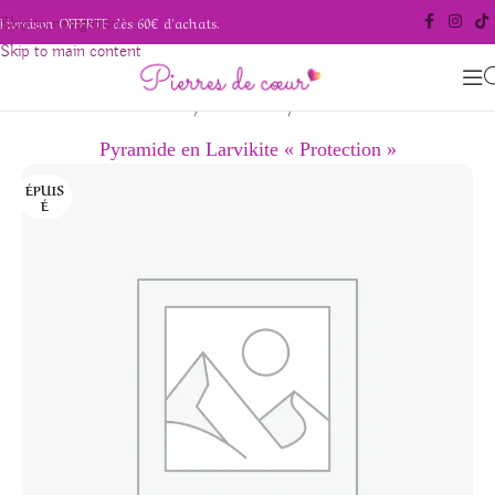
Livraison OFFERTE dès 60€ d'achats.
Skip to navigation
Skip to main content
/
/
Accueil
Pierres naturelles
Larvikite
Pyramide en Larvikite « Protection »
ÉPUIS
É