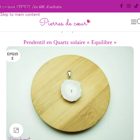
Livraison OFFERTE dès 60€ d'achats.
Skip to navigation
Skip to main content
/
/
Accueil
Bijoux
Pendentifs
Pendentif en Quartz solaire « Equilibre »
ÉPUIS
É
Agrandir