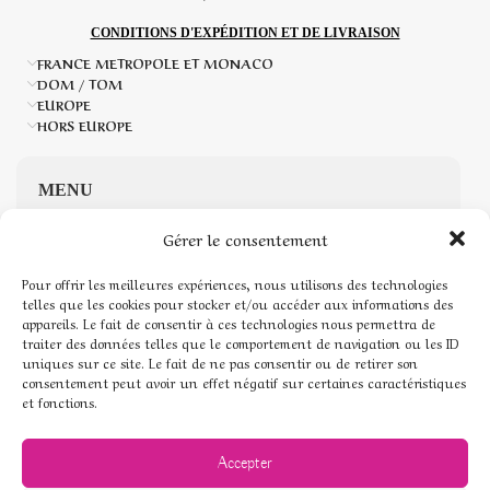
CONDITIONS D'EXPÉDITION ET DE LIVRAISON
FRANCE METROPOLE ET MONACO
DOM / TOM
EUROPE
HORS EUROPE
MENU
Gérer le consentement
Accueil
Pour offrir les meilleures expériences, nous utilisons des technologies
Boutique de Pierres naturelles
telles que les cookies pour stocker et/ou accéder aux informations des
appareils. Le fait de consentir à ces technologies nous permettra de
traiter des données telles que le comportement de navigation ou les ID
Mon compte
uniques sur ce site. Le fait de ne pas consentir ou de retirer son
consentement peut avoir un effet négatif sur certaines caractéristiques
Mentions légales
et fonctions.
Conditions générales de vente
Accepter