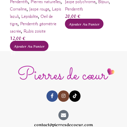
,
,
,
,
Opa
Pendentifs
Pierres naturelles
Jaspe polychrome
Bijoux
,
,
Pen
Cornaline
Jaspe rouge
Lapis
Pendentifs
22
,
,
20,00
€
lazuli
Lépidolite
Oeil de
,
A
tigre
Pendentifs géométrie
Ajouter Au Panier
,
sacrée
Rubis zoisite
12,00
€
Ajouter Au Panier
contact@pierresdecoeur.com