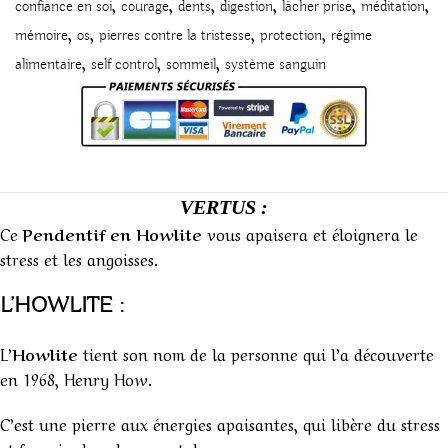
,
,
,
,
,
,
confiance en soi
courage
dents
digestion
lâcher prise
méditation
,
,
,
,
mémoire
os
pierres contre la tristesse
protection
régime
,
,
,
alimentaire
self control
sommeil
système sanguin
VERTUS :
Ce
Pendentif en
Howlite
vous apaisera et éloignera le
stress et les angoisses.
L’HOWLITE :
L’
Howlite
tient son nom de la personne qui l’a découverte
en 1968, Henry How.
C’est une pierre aux énergies apaisantes, qui libère du stress