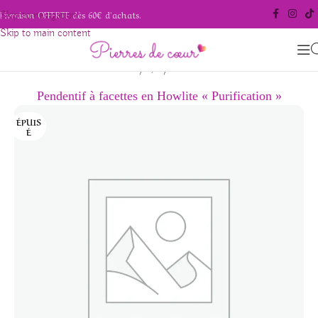
Livraison OFFERTE dès 60€ d'achats.
Skip to navigation
Skip to main content
/
/
Accueil
Bijoux
Pendentifs
Pendentif à facettes en Howlite « Purification »
ÉPUIS
É