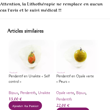
Attention, la Lithothérapie ne remplace en aucun
cas l’avis et le suivi médical !!!
1
Articles similaires
Pendentif en Unakite « Self
Pendentif en Opale verte
Pen
control »
« Peurs »
« Pu
,
,
,
,
Bijoux
Pendentifs
Unakite
Opale verte
Bijoux
Pier
13,00
€
Pendentifs
Shi
22,00
€
8,
Ajouter Au Panier