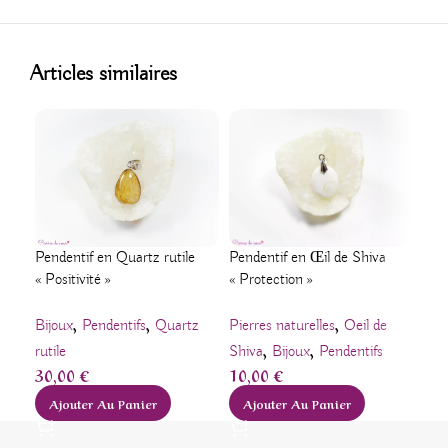
Articles similaires
Pendentif en Quartz rutile
Pendentif en Œil de Shiva
Pen
« Positivité »
« Protection »
« Pu
,
,
,
Bijoux
Pendentifs
Quartz
Pierres naturelles
Oeil de
Pier
,
,
rutile
Shiva
Bijoux
Pendentifs
Shi
30,00
€
10,00
€
8,
Ajouter Au Panier
Ajouter Au Panier
A