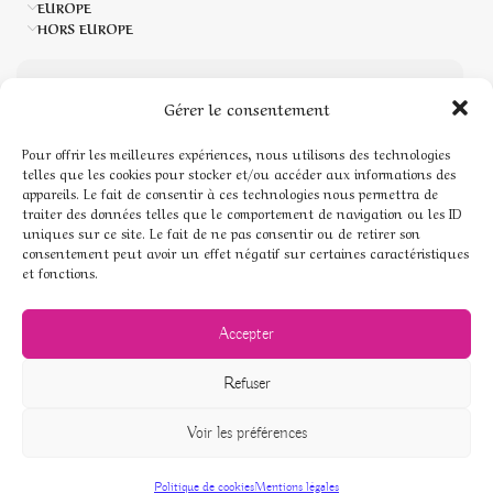
EUROPE
HORS EUROPE
MENU
Gérer le consentement
Accueil
Pour offrir les meilleures expériences, nous utilisons des technologies
telles que les cookies pour stocker et/ou accéder aux informations des
appareils. Le fait de consentir à ces technologies nous permettra de
Boutique de Pierres naturelles
traiter des données telles que le comportement de navigation ou les ID
uniques sur ce site. Le fait de ne pas consentir ou de retirer son
Mon compte
consentement peut avoir un effet négatif sur certaines caractéristiques
et fonctions.
Mentions légales
Accepter
Conditions générales de vente
Refuser
Politique de cookies (UE)
Voir les préférences
© Pierres de coeur - 2026
Politique de cookies
Mentions légales