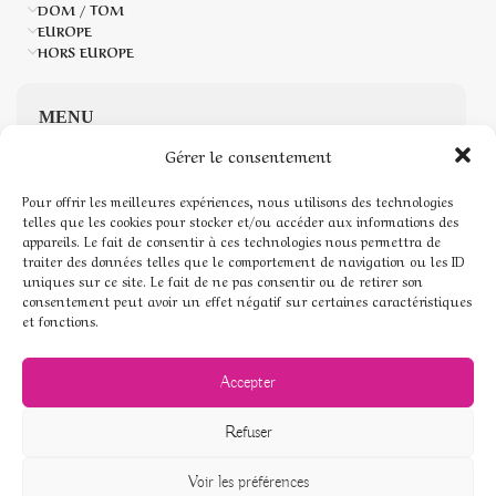
DOM / TOM
EUROPE
HORS EUROPE
MENU
Gérer le consentement
Accueil
Pour offrir les meilleures expériences, nous utilisons des technologies
telles que les cookies pour stocker et/ou accéder aux informations des
Boutique de Pierres naturelles
appareils. Le fait de consentir à ces technologies nous permettra de
traiter des données telles que le comportement de navigation ou les ID
Mon compte
uniques sur ce site. Le fait de ne pas consentir ou de retirer son
consentement peut avoir un effet négatif sur certaines caractéristiques
et fonctions.
Mentions légales
Conditions générales de vente
Accepter
Politique de cookies (UE)
Refuser
Voir les préférences