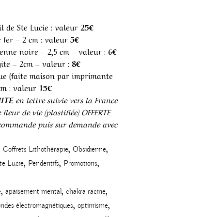
l de Ste Lucie : valeur
25€
e fer – 2 cm : valeur
5€
ienne noire – 2,5 cm – valeur :
6€
ite – 2cm – valeur :
8€
que (faite maison par imprimante
cm : valeur
15€
ITE
en lettre suivie vers la France
fleur de vie (plastifiée) OFFERTE
 commande puis sur demande avec
,
,
,
Coffrets Lithothérapie
Obsidienne
,
,
,
te Lucie
Pendentifs
Promotions
,
,
,
e
apaisement mental
chakra racine
,
,
ondes électromagnétiques
optimisme