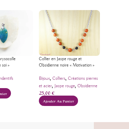
rysocolle
Collier en Jaspe rouge et
Bracelet en 
 soi »
Obsidienne noire « Motivation »
noire
,
,
,
ndentifs
Bijoux
Colliers
Créations pierres
Apatite
Bijo
,
,
et acier
Jaspe rouge
Obsidienne
Créations pie
25,00
€
nier
Obsidienne
20,00
€
Ajouter Au Panier
Ajouter Au