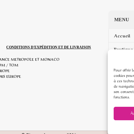
MENU
Accueil
CONDITIONS D'EXPÉDITION ET DE LIVRAISON
Boutique 
ANCE METROPOLE ET MONACO
Mon com
OM / TOM
Pour offrir 
ROPE
cookies pour
Mentions
RS EUROPE
à ces techn
de navigatio
Conditio
son consent
fonctions.
Politique
A