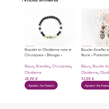
Articles similaires
Bracelet en Obsidienne noire et
Boucles d’oreilles
Chrysoprase « Blocages »
fleurie « Protection
,
,
,
,
Bijoux
Bracelets
Chrysoprase
Bijoux
Boucles d'o
,
Obsidienne
Obsidienne
Obsid
20,00
€
12,00
€
Ajouter Au Panier
Ajouter Au Pani