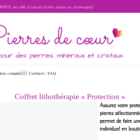
OFFERTE dès 60€ d'achats (lettre suivie ou chronospot)
on compte
Contact / FAQ
« Protection »
Coffret lithothérapie « Protection »
Assurez votre prot
pierres sélectionné
permet de faire un
individuel en bouti