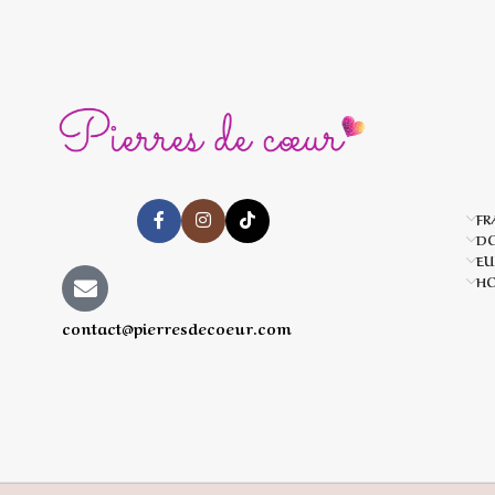
FR
D
EU
HO
contact@pierresdecoeur.com