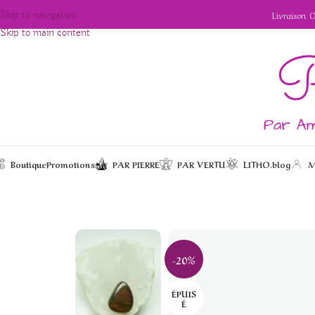
Livraison 
Skip to navigation
Skip to main content
Boutique
Promotions
PAR PIERRE
PAR VERTU
LITHO.blog
M
/
/
/
Coffret lithothérapie 
Accueil
Bijoux
Pendentifs
-20%
ÉPUIS
É