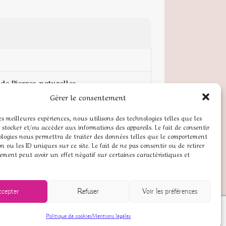
de Pierres naturelles
Gérer le consentement
pte
les meilleures expériences, nous utilisons des technologies telles que les
 stocker et/ou accéder aux informations des appareils. Le fait de consentir
 légales
ologies nous permettra de traiter des données telles que le comportement
n ou les ID uniques sur ce site. Le fait de ne pas consentir ou de retirer
ns générales de vente
ement peut avoir un effet négatif sur certaines caractéristiques et
 de cookies (UE)
ccepter
Refuser
Voir les préférences
Politique de cookies
Mentions légales