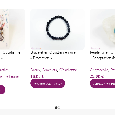
Bracelet en Obsidienne noire
Pendentif en Ch
 en Obsidienne
« Protection »
« Acceptation de
 »
,
,
,
,
Bijoux
Bracelets
Obsidienne
Chrysocolle
Pe
reilles
18,00
€
25,00
€
ienne fleurie
Ajouter Au Panier
Ajouter Au Pa
er