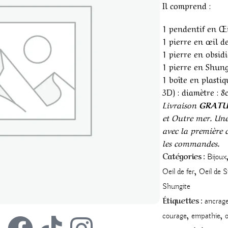
Il comprend :
1 pendentif en Œi
1 pierre en œil d
1 pierre en obsid
1 pierre en Shung
1 boîte en plasti
3D) : diamètre : 8
Livraison
GRATU
et Outre mer. Une 
avec la première
les commandes.
Catégories :
Bijoux
,
Oeil de fer
Oeil de S
Shungite
Étiquettes :
ancrag
,
,
courage
empathie