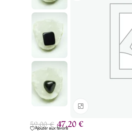
Agrandir
47,20
€
59,00
€
Ajouter aux favoris