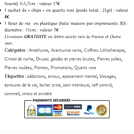
fourni) 3×1,7cm : valeur 17
€
1 sachet de « chips » en quartz rose (poids total : 21gr) : valeur
8€
1 fleur de vie en plastique (faite maison par imprimante 3D) :
diamètre : 11cm : valeur
7€
Livraison
GRATUITE
en lettre suivie vers la France et Outre
mer.
,
,
,
Catégories :
Améthyste
Aventurine verte
Coffrets Lithothérapie
,
,
,
Cristal de roche
Druses, géodes et pierres brutes
Pierres polies
,
,
,
Pierres roulées
Pointes
Promotions
Quartz rose
,
,
,
,
Étiquettes :
addictions
amour
apaisement mental
blocages
,
,
,
,
épreuves de la vie
lâcher prise
paix intérieure
self control
,
sommeil
stress et anxiété