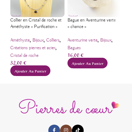
Collier en Cristal de roche et
Bague en Aventurine verte
Brac
Améthyste « Purification »
« chance »
Amé
,
,
,
,
,
Améthyste
Bijoux
Colliers
Aventurine verte
Bijoux
Pier
,
Créations pierres et acier
Bagues
Amé
16,00
€
Cristal de roche
Péri
32,00
€
24
Ajouter Au Panier
Ajouter Au Panier
A