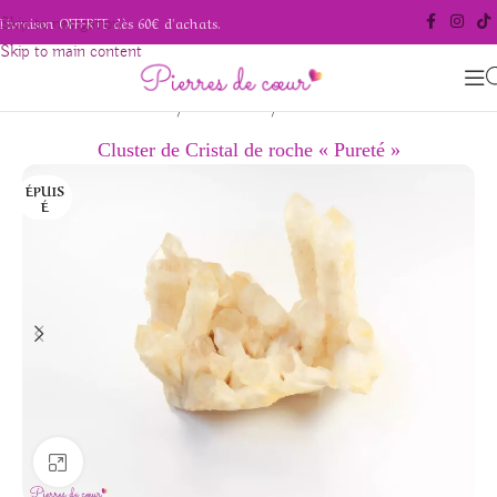
Livraison OFFERTE dès 60€ d'achats.
Skip to navigation
Skip to main content
/
/
Accueil
Pierres naturelles
Cristal de roche
Cluster de Cristal de roche « Pureté »
ÉPUIS
É
Agrandir