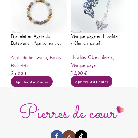
Brac
Bracelet en Agate du
Marque-page en Howlite
« Pr
Botswana « Apaisement et
« Clame mental »
joie de vivre »
,
,
,
,
Bij
Howlite
Objets divers
Agate du botswana
Bijoux
26
Marque-pages
Bracelets
12,00
€
25,00
€
A
Ajouter Au Panier
Ajouter Au Panier