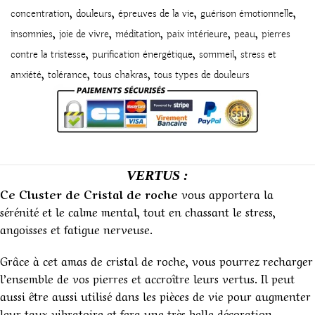
,
,
,
,
concentration
douleurs
épreuves de la vie
guérison émotionnelle
,
,
,
,
,
insomnies
joie de vivre
méditation
paix intérieure
peau
pierres
,
,
,
contre la tristesse
purification énergétique
sommeil
stress et
,
,
,
anxiété
tolérance
tous chakras
tous types de douleurs
VERTUS :
Ce Cluster de Cristal de roche
vous apportera la
sérénité et le calme mental, tout en chassant le stress,
angoisses et fatigue nerveuse.
Grâce à cet amas de cristal de roche, vous pourrez recharger
l’ensemble de vos pierres et accroître leurs vertus. Il peut
aussi être aussi utilisé dans les pièces de vie pour augmenter
leur taux vibratoire et fera une très belle décoration.