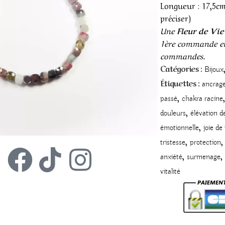
Longueur : 17,5cm
préciser)
Une
Fleur de Vie
1ère commande et
commandes.
Catégories :
Bijoux
Étiquettes :
ancrag
,
,
passé
chakra racine
,
douleurs
élévation d
,
émotionnelle
joie de
,
,
tristesse
protection
,
,
anxiété
surmenage
vitalité