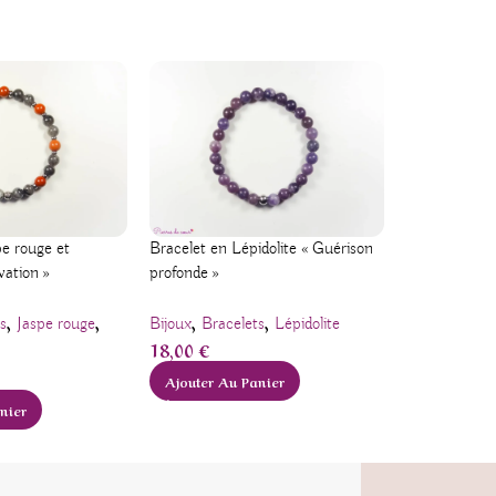
Bracelet en Lépidolite « Guérison
pe rouge et
Bracelet en 
profonde »
vation »
« Communica
,
,
,
,
,
Bijoux
Bracelets
Lépidolite
s
Jaspe rouge
Bracelets
Ch
18,00
€
28,00
€
Ajouter Au Panier
Ajouter Au
nier