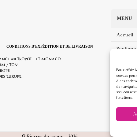
MENU
Accueil
CONDITIONS D'EXPÉDITION ET DE LIVRAISON
Boutique 
ANCE METROPOLE ET MONACO
Mon com
OM / TOM
Pour offrir 
ROPE
cookies pour
Mentions
RS EUROPE
à ces techn
de navigatio
Conditio
son consent
fonctions.
Politique
A
© Pierres de coeur - 2026