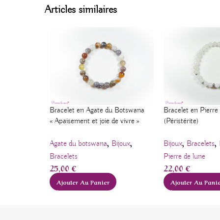
Articles similaires
Bracelet en Agate du Botswana
Bracelet en Pierre
« Apaisement et joie de vivre »
(Péristérite)
,
,
,
,
Agate du botswana
Bijoux
Bijoux
Bracelets
Bracelets
Pierre de lune
25,00
€
22,00
€
Ajouter Au Panier
Ajouter Au Pani