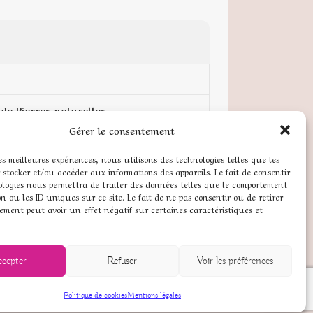
de Pierres naturelles
Gérer le consentement
pte
les meilleures expériences, nous utilisons des technologies telles que les
 stocker et/ou accéder aux informations des appareils. Le fait de consentir
 légales
ologies nous permettra de traiter des données telles que le comportement
n ou les ID uniques sur ce site. Le fait de ne pas consentir ou de retirer
ns générales de vente
ement peut avoir un effet négatif sur certaines caractéristiques et
 de cookies (UE)
ccepter
Refuser
Voir les préférences
Politique de cookies
Mentions légales