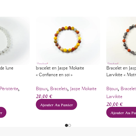
 de lune
bracelet en Jaspe Mokaite
Bracelet en Jas
« Confiance en soi »
Larvikite « Moti
,
,
,
,
Péristérite
Bijoux
Bracelets
Jaspe Mokaite
Bijoux
Bracelet
20,00
€
Larvikite
20,00
€
Ajouter Au Panier
er
Ajouter Au Pa