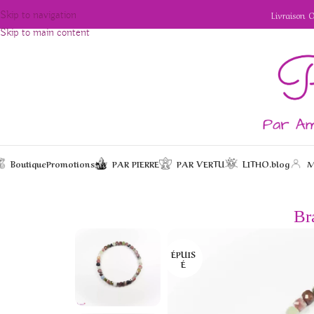
Livraison 
Skip to navigation
Skip to main content
Boutique
Promotions
PAR PIERRE
PAR VERTU
LITHO.blog
M
/
/
/
Bracelet en Tourmaline
Accueil
Bijoux
Bracelets
Br
ÉPUIS
É