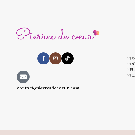
FR
D
EU
HO
contact@pierresdecoeur.com