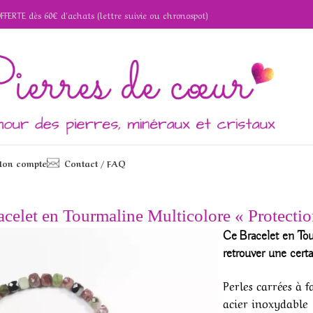
OFFERTE dès 60€ d'achats (lettre suivie ou chronospot)
on compte
Contact / FAQ
 Multicolore « Protection »
acelet en Tourmaline Multicolore « Protectio
Ce
Bracelet en To
retrouver une certa
Perles carrées à 
acier inoxydable