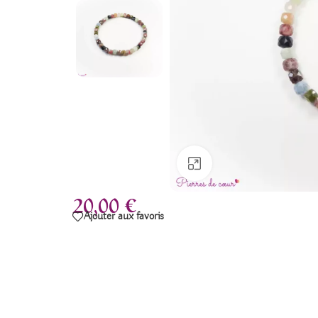
Agrandir
20,00
€
Ajouter aux favoris