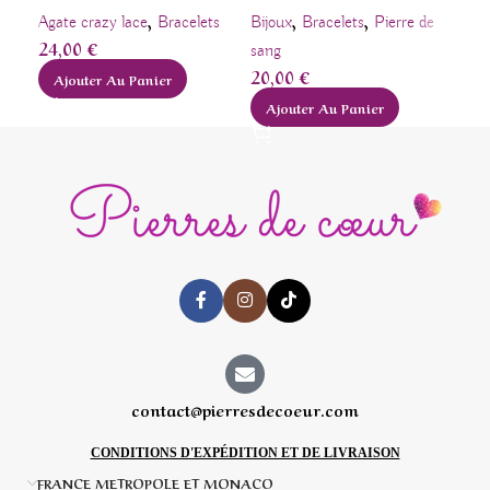
,
,
,
Agate crazy lace
Bracelets
Bijoux
Bracelets
Pierre de
Bij
24,00
€
sang
rou
20,00
€
20
Ajouter Au Panier
Ajouter Au Panier
A
contact@pierresdecoeur.com
CONDITIONS D'EXPÉDITION ET DE LIVRAISON
FRANCE METROPOLE ET MONACO