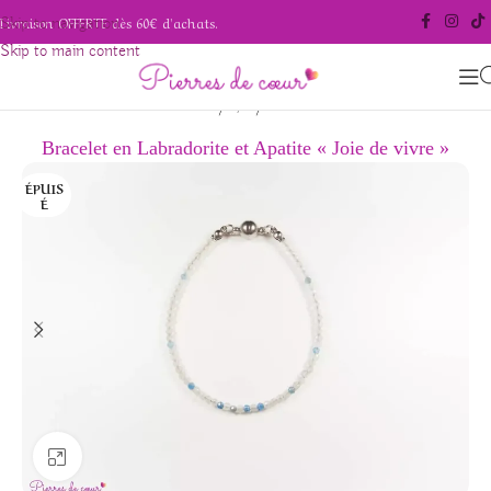
Livraison OFFERTE dès 60€ d'achats.
Skip to navigation
Skip to main content
/
/
Accueil
Bijoux
Bracelets
Bracelet en Labradorite et Apatite « Joie de vivre »
ÉPUIS
É
Agrandir