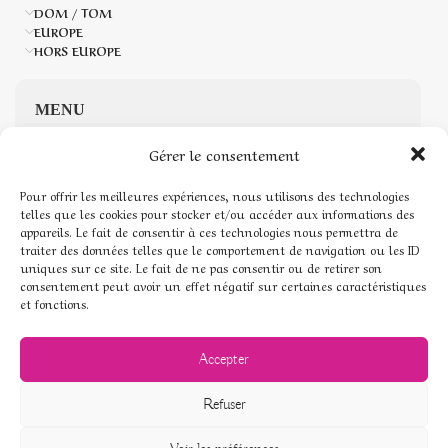
DOM / TOM
EUROPE
HORS EUROPE
MENU
Gérer le consentement
Accueil
Pour offrir les meilleures expériences, nous utilisons des technologies
Boutique de Pierres naturelles
telles que les cookies pour stocker et/ou accéder aux informations des
appareils. Le fait de consentir à ces technologies nous permettra de
traiter des données telles que le comportement de navigation ou les ID
Mon compte
uniques sur ce site. Le fait de ne pas consentir ou de retirer son
consentement peut avoir un effet négatif sur certaines caractéristiques
Mentions légales
et fonctions.
Conditions générales de vente
Accepter
Politique de cookies (UE)
Refuser