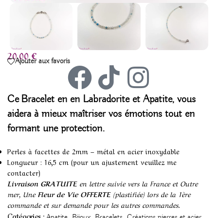
20,00
€
Ajouter aux favoris
Ce
Bracelet en en Labradorite et Apatite
, vous
aidera à mieux maîtriser vos émotions tout en
formant une protection.
Perles à facettes de 2mm – métal en acier inoxydable
Longueur : 16,5 cm (pour un ajustement veuillez me
contacter)
Livraison GRATUITE
en lettre suivie vers la France et Outre
mer, Une
Fleur de Vie OFFERTE
(plastifiée) lors de la 1ère
commande et sur demande pour les autres commandes.
,
,
,
,
Catégories :
Apatite
Bijoux
Bracelets
Créations pierres et acier