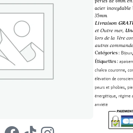
perles de 6mm en
acier inoxydable 
35mm
Livraison GRAT
et Outre mer,
Une
lors de la 1ère c
autres commande
Catégories :
Bijoux
Étiquettes :
apaise
,
chakra couronne
co
élévation de conscie
,
peurs et phobies
pie
,
énergétique
régime 
anxiété