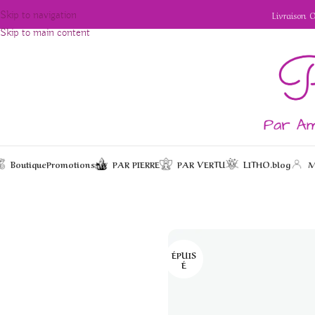
Livraison 
Skip to navigation
Skip to main content
Boutique
Promotions
PAR PIERRE
PAR VERTU
LITHO.blog
M
/
/
/
Boucles d’oreille
Accueil
Bijoux
Boucles d'oreilles
ÉPUIS
É