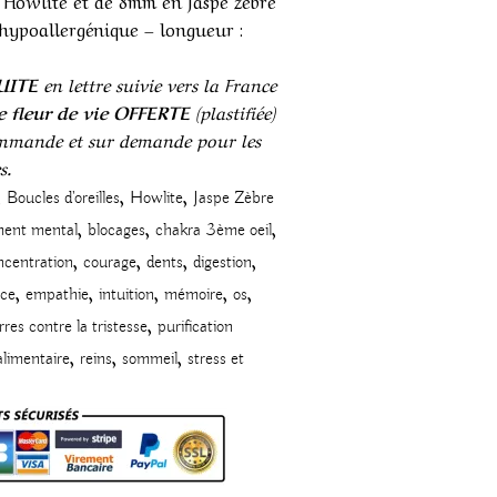
 Howlite et de 8mm en Jaspe zèbre
hypoallergénique – longueur :
UITE
en lettre suivie vers la France
 fleur de vie OFFERTE
(plastifiée)
ommande et sur demande pour les
s.
,
,
,
Boucles d'oreilles
Howlite
Jaspe Zèbre
,
,
,
ment mental
blocages
chakra 3ème oeil
,
,
,
,
ncentration
courage
dents
digestion
,
,
,
,
,
nce
empathie
intuition
mémoire
os
,
rres contre la tristesse
purification
,
,
,
alimentaire
reins
sommeil
stress et