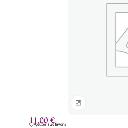
Agrandir
11,00
€
Ajouter aux favoris