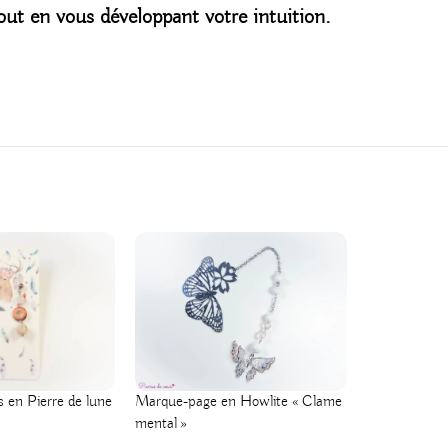
tout en vous développant votre intuition.
es en Pierre de lune
Marque-page en Howlite « Clame
Bracelet en 
mental »
« Communica