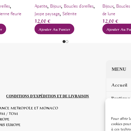
,
,
,
,
,
reilles
Apatite
Bijoux
Boucles d'oreilles
Bijoux
Boucles 
,
ienne fleurie
Jaspe paysage
Sélénite
de lune
12,00
€
12,00
€
er
Ajouter Au Panier
Ajouter Au Pa
MENU
Accueil
CONDITIONS D'EXPÉDITION ET DE LIVRAISON
Boutique 
ANCE METROPOLE ET MONACO
Mon com
OM / TOM
Pour offrir 
ROPE
cookies pour
Mentions
RS EUROPE
à ces techn