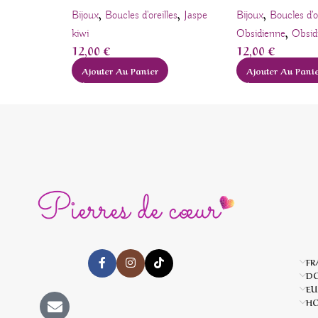
,
,
,
Bijoux
Boucles d'oreilles
Jaspe
Bijoux
Boucles d'o
,
kiwi
Obsidienne
Obsid
12,00
€
12,00
€
Ajouter Au Panier
Ajouter Au Pani
FR
D
EU
HO