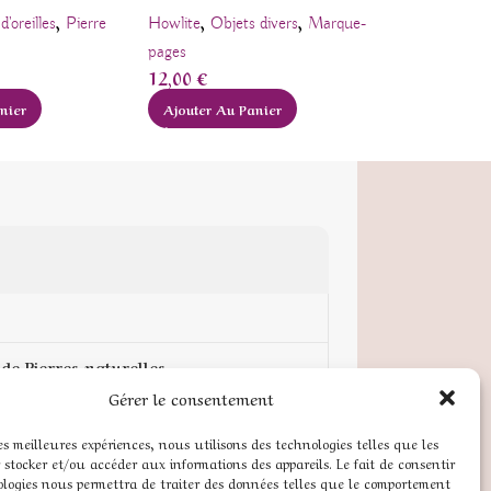
,
,
,
,
d'oreilles
Pierre
Howlite
Objets divers
Marque-
Bracelets
Ch
28,00
€
pages
12,00
€
Ajouter Au
nier
Ajouter Au Panier
de Pierres naturelles
Gérer le consentement
pte
les meilleures expériences, nous utilisons des technologies telles que les
 stocker et/ou accéder aux informations des appareils. Le fait de consentir
 légales
ologies nous permettra de traiter des données telles que le comportement