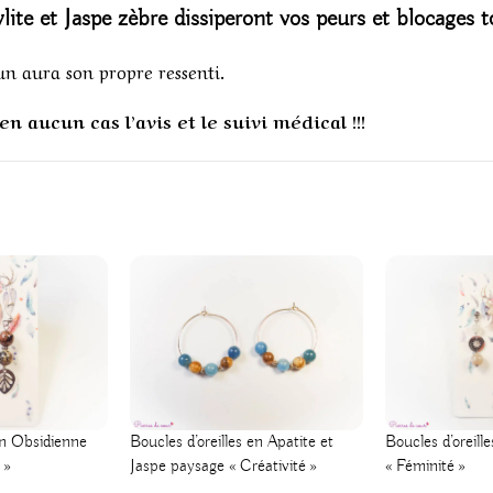
wlite
et Jaspe zèbre dissiperont vos peurs et blocages 
un aura son propre ressenti.
n aucun cas l’avis et le suivi médical !!!
1
 en Obsidienne
Boucles d’oreilles en Apatite et
Boucles d’oreill
 »
Jaspe paysage « Créativité »
« Féminité »