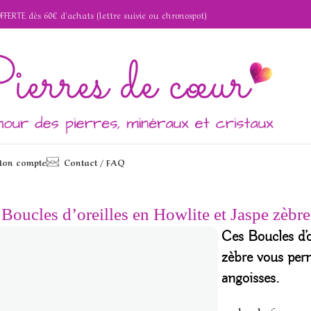
OFFERTE dès 60€ d'achats (lettre suivie ou chronospot)
on compte
Contact / FAQ
s en Howlite et Jaspe zèbre
Boucles d’oreilles en Howlite et Jaspe zèbre
Ces
Boucles d’o
zèbre vous perm
angoisses.