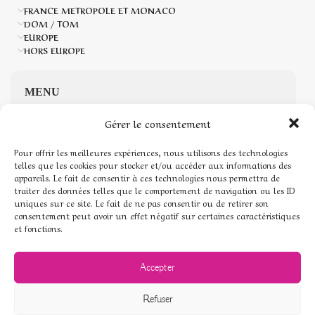
FRANCE METROPOLE ET MONACO
DOM / TOM
EUROPE
HORS EUROPE
MENU
Gérer le consentement
Accueil
Pour offrir les meilleures expériences, nous utilisons des technologies
Boutique de Pierres naturelles
telles que les cookies pour stocker et/ou accéder aux informations des
appareils. Le fait de consentir à ces technologies nous permettra de
traiter des données telles que le comportement de navigation ou les ID
Mon compte
uniques sur ce site. Le fait de ne pas consentir ou de retirer son
consentement peut avoir un effet négatif sur certaines caractéristiques
Mentions légales
et fonctions.
Conditions générales de vente
Accepter
Politique de cookies (UE)
Refuser