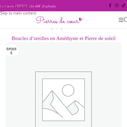
Livraison OFFERTE dès 60€ d'achats.
Skip to navigation
Skip to main content
/
/
Accueil
Bijoux
Boucles d'oreilles
Boucles d’oreilles en Améthyste et Pierre de soleil
ÉPUIS
É