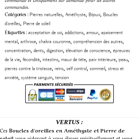
commandes.
,
,
,
Catégories :
Pierres naturelles
Améthyste
Bijoux
Boucles
,
d'oreilles
Pierre de soleil
,
,
,
Étiquettes :
acceptation de soi
addictions
amour
apaisement
,
,
,
,
mental
arthrose
chakra couronne
compréhension des autres
,
,
,
,
concentration
dents
digestion
élévation de conscience
épreuves
,
,
,
,
,
,
de la vie
fécondité
intestins
maux de tête
paix intérieure
peau
,
,
,
,
pierres contre la tristesse
reins
self control
sommeil
stress et
,
,
anxiété
système sanguin
tension
VERTUS :
Ces
Boucles d’oreilles en Améthyste et Pierre de
soleil
vous aideront à vous élever spirituellement et vous