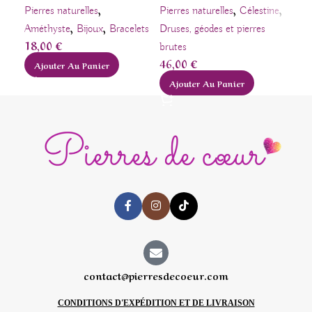
,
,
,
Pierres naturelles
Pierres naturelles
Célestine
Pier
,
,
Améthyste
Bijoux
Bracelets
Druses, géodes et pierres
Amé
18,00
€
brutes
Péri
46,00
€
24
Ajouter Au Panier
Ajouter Au Panier
A
contact@pierresdecoeur.com
CONDITIONS D'EXPÉDITION ET DE LIVRAISON