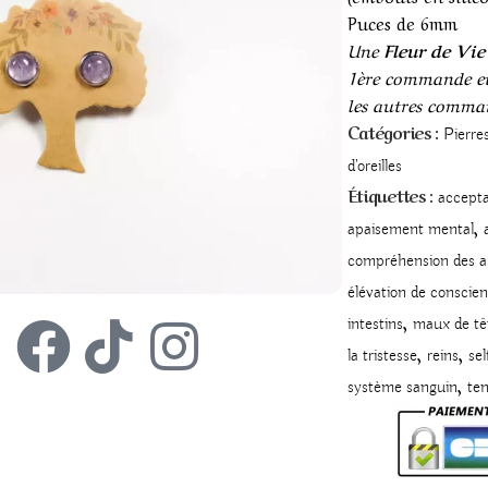
Puces de 6mm
Une
Fleur de Vi
1ère commande e
les autres comma
Catégories :
Pierre
d'oreilles
Étiquettes :
accepta
,
apaisement mental
compréhension des a
élévation de conscie
,
intestins
maux de tê
,
,
la tristesse
reins
sel
,
système sanguin
ten