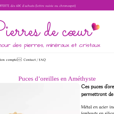
OFFERTE dès 60€ d'achats (lettre suivie ou chronospot)
on compte
Contact / FAQ
 en Améthyste
Puces d’oreilles en Améthyste
Ces puces d’ore
permettront de 
Métal en acier i
(embouts en silic