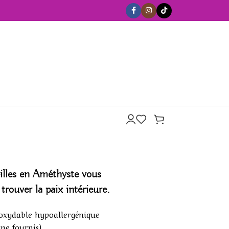
illes en
Améthyste
vous
trouver la paix intérieure.
noxydable hypoallergénique
one fournis)