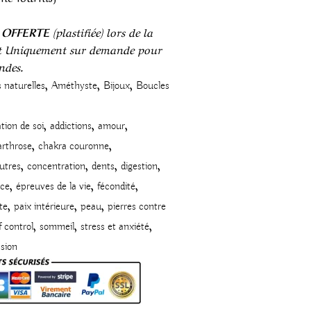
e OFFERTE
(plastifiée) lors de la
t Uniquement sur demande pour
ndes.
,
,
,
s naturelles
Améthyste
Bijoux
Boucles
,
,
,
tion de soi
addictions
amour
,
,
arthrose
chakra couronne
,
,
,
,
utres
concentration
dents
digestion
,
,
,
nce
épreuves de la vie
fécondité
,
,
,
te
paix intérieure
peau
pierres contre
,
,
,
f control
sommeil
stress et anxiété
sion