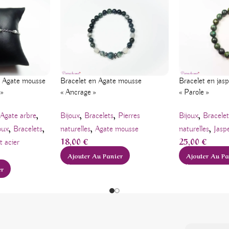
Bracelet en Agate mousse
n Agate mousse
Bracelet en jasp
« Ancrage »
 »
« Parole »
,
,
,
,
Bijoux
Bracelets
Pierres
Agate arbre
Bijoux
Bracelet
,
,
,
,
naturelles
Agate mousse
oux
Bracelets
naturelles
Jaspe
18,00
€
25,00
€
t acier
Ajouter Au Panier
Ajouter Au Pa
er