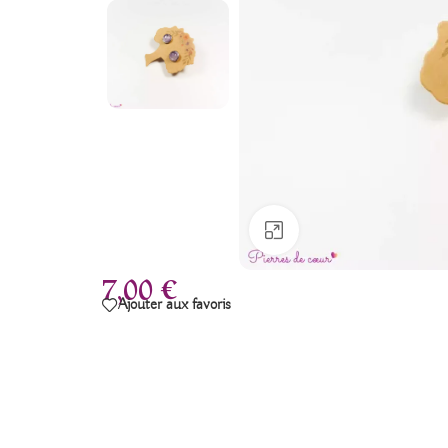
Agrandir
7,00
€
Ajouter aux favoris