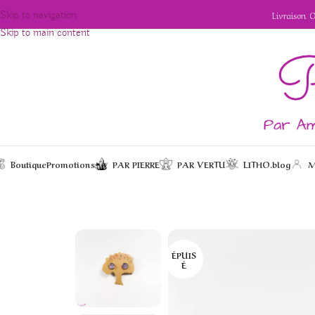
Livraison 
Skip to navigation
Skip to main content
Boutique
Promotions
PAR PIERRE
PAR VERTU
LITHO.blog
M
/
/
/
Puces d’oreilles
Accueil
Bijoux
Boucles d'oreilles
ÉPUIS
É