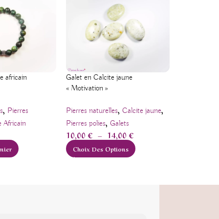
Galet en Calcite jaune
Pendentif en
e africain
« Motivation »
« Purification
,
,
,
Pierres naturelles
Calcite jaune
Pierres natur
s
Pierres
,
,
Pierres polies
Galets
Bijoux
Pende
 Africain
10,00
€
–
14,00
€
8,00
€
Choix Des Options
Ajouter Au
nier