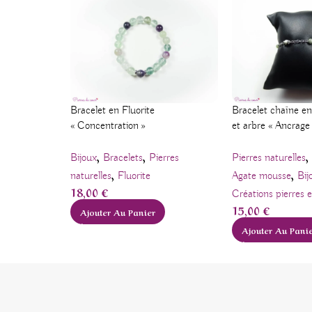
Bracelet en Fluorite
Bracelet chaîne e
« Concentration »
et arbre « Ancrage
,
,
,
Bijoux
Bracelets
Pierres
Pierres naturelles
,
,
naturelles
Fluorite
Agate mousse
Bij
18,00
€
Créations pierres e
15,00
€
Ajouter Au Panier
Ajouter Au Pani