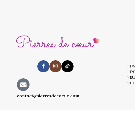
FR
D
EU
HO
contact@pierresdecoeur.com