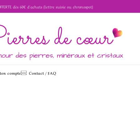
OFFERTE dès 60€ d'achats (lettre suivie ou chronospot)
on compte
Contact / FAQ