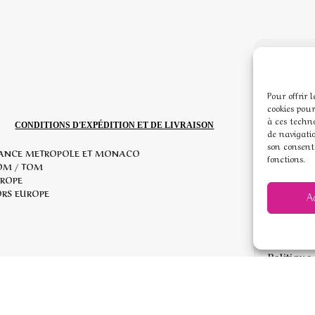
MENU
Pour offrir 
Accueil
cookies pour
à ces techn
CONDITIONS D'EXPÉDITION ET DE LIVRAISON
Boutique 
de navigatio
son consent
ANCE METROPOLE ET MONACO
fonctions.
Mon com
OM / TOM
ROPE
Mentions
RS EUROPE
A
Conditio
Politique