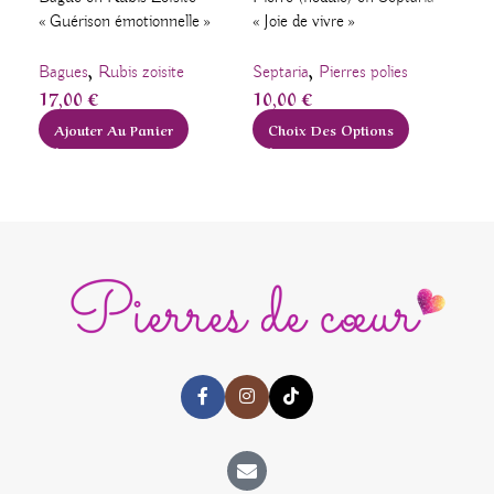
« Guérison émotionnelle »
« Joie de vivre »
Pol
,
,
Bagues
Rubis zoisite
Septaria
Pierres polies
Jas
17,00
€
10,00
€
Pen
22
Ajouter Au Panier
Choix Des Options
A