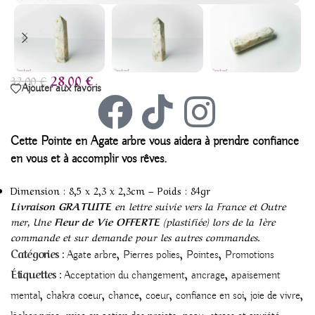
28,00
€
32,00
€
Ajouter aux favoris
Cette Pointe en Agate arbre vous aidera à prendre confiance
en vous et à accomplir vos rêves.
Dimension : 8,5 x 2,3 x 2,3cm – Poids : 84gr
Livraison GRATUITE
en lettre suivie vers la France et Outre
mer, Une
Fleur de Vie OFFERTE
(plastifiée) lors de la 1ère
commande et sur demande pour les autres commandes.
,
,
,
Catégories :
Agate arbre
Pierres polies
Pointes
Promotions
,
,
Étiquettes :
Acceptation du changement
ancrage
apaisement
,
,
,
,
,
,
mental
chakra coeur
chance
coeur
confiance en soi
joie de vivre
,
,
,
,