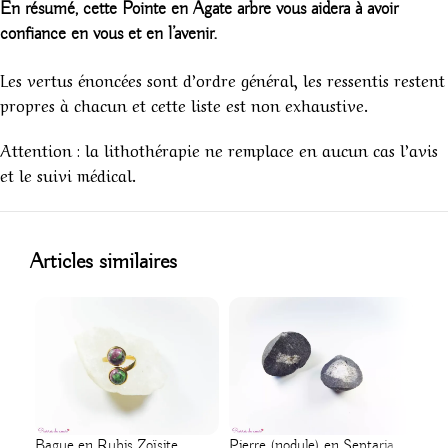
En résumé, cette Pointe en Agate arbre vous aidera à avoir
confiance en vous et en l’avenir.
Les vertus énoncées sont d’ordre général, les ressentis restent
propres à chacun et cette liste est non exhaustive.
Attention : la lithothérapie ne remplace en aucun cas l’avis
et le suivi médical.
1
Articles similaires
Bague en Rubis Zoïsite
Pierre (nodule) en Septaria
Pen