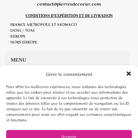
contact@pierresdecoeur.com
CONDITIONS D'EXPÉDITION ET DE LIVRAISON
FRANCE METROPOLE ET MONACO
DOM / TOM
EUROPE
HORS EUROPE
MENU
Gérer le consentement
Accueil
Pour offrir les meilleures expériences, nous utilisons des technologies
Boutique de Pierres naturelles
telles que les cookies pour stocker et/ou accéder aux informations des
appareils. Le fait de consentir à ces technologies nous permettra de
traiter des données telles que le comportement de navigation ou les ID
Mon compte
uniques sur ce site. Le fait de ne pas consentir ou de retirer son
consentement peut avoir un effet négatif sur certaines caractéristiques
Mentions légales
et fonctions.
Conditions générales de vente
Accepter