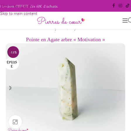
Livraison OFFERTE dès 60€ d'achats.
Skip to navigation
Skip to main content
/
/
Accueil
Pierres polies
Pointes
Pointe en Agate arbre « Motivation »
-13%
ÉPUIS
É
Agrandir